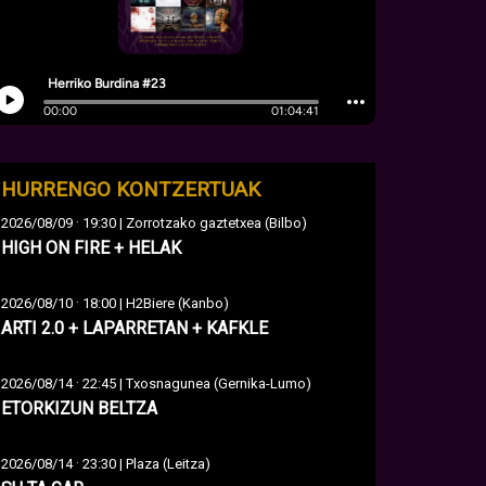
HURRENGO KONTZERTUAK
·
2026/08/09
19:30 | Zorrotzako gaztetxea (Bilbo)
HIGH ON FIRE + HELAK
·
2026/08/10
18:00 | H2Biere (Kanbo)
ARTI 2.0 + LAPARRETAN + KAFKLE
·
2026/08/14
22:45 | Txosnagunea (Gernika-Lumo)
ETORKIZUN BELTZA
·
2026/08/14
23:30 | Plaza (Leitza)