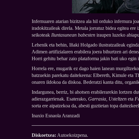
Infernuaren atarian bizitzea ala hil orduko infernura j
iradokitzaileak direla. Metala jorratuz bidea egitea ere
seikoteak
Iluntasunean babesten
iraupen luzeko abiapun
Lehenik eta behin, Iñaki Holgado ilustratzaileak egin
Adimen artifizialaren erabilera joera bihurtzen ari de
Horri gehitu behar zaio plataforma jakin bati uko egin
Horrela ere, mugarik ez dago haien lanean murgiltzeko
batzuekin parekatu daitekeena: Elbereth, Kimule eta T
onaren ildokoa da diskoa. Bederatzi kanta ditu, organ
Indargunea, berriz, bi ahotsen erabilerarekin lortzen du
adierazgarrienak. Esaterako,
Garrasia, Usteltzen
eta
F
sorta ere aipatzekoa da, abesti guztietan topa daitezk
Inaxio Esnaola Aranzadi
Diskoetxea:
Autoekoizpena.