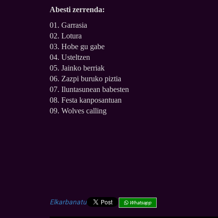
Abesti zerrenda:
01. Garrasia
02. Lotura
03. Hobe gu gabe
04. Usteltzen
05. Jainko berriak
06. Zazpi buruko piztia
07. Iluntasunean babesten
08. Festa kanposantuan
09. Wolves calling
Elkarbanatu
Whatsapp