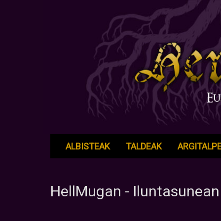
ALBISTEAK
TALDEAK
ARGITALP
HellMugan - Iluntasunea