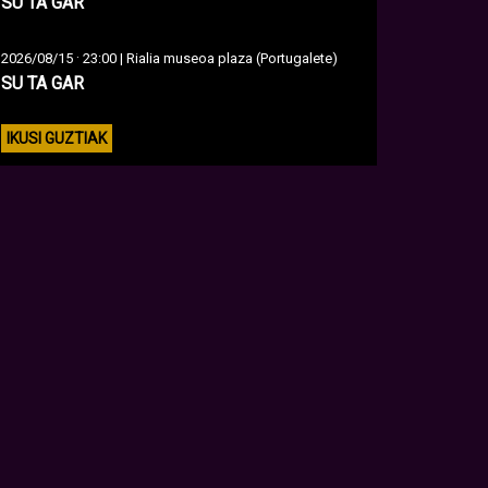
SU TA GAR
·
2026/08/15
23:00 | Rialia museoa plaza (Portugalete)
SU TA GAR
IKUSI GUZTIAK