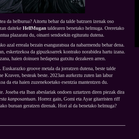
oatea da helburua? Aitortu behar da talde batzuen izenak oso
 izan daiteke
HellMugan
taldearen benetako helmuga. Oreretako
tua plazaratu du, oinarri sendoekin egituratu dutena.
dako azal erreala bezain esanguratsua da nabarmendu behar dena.
nean, eskertzekoa da gipuzkoarrek kontrako norabidea hartu izana.
 izana, haien doinuen hedapena gutxitu dezakeen arren.
. Euskarazko groove metala da jorratzen dutena, beste talde
he Kraven, besteak beste. 2023an aurkeztu zuten lan labur
ikoa da eta haien zuzenekoetako esentzia mantentzen du.
te. Joseba eta Iban abeslariak ondoen uztartzen diren piezak dira
esta kanposantuan
. Horrez gain, Gomi eta Ayar gitarristen riff
eelako buruan geratzen direnak. Hori al da benetako helmuga?