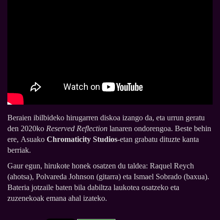
Beraien ibilbideko hirugarren diskoa izango da, eta urrun geratu
den 2020ko
Reserved Reflection
lanaren ondorengoa. Beste behin
ere, Asuako
Chromaticity Studios
-etan grabatu dituzte kanta
berriak.
Gaur egun, hirukote honek osatzen du taldea: Raquel Reych
(ahotsa), Polvareda Johnson (gitarra) eta Ismael Sobrado (baxua).
Bateria jotzaile baten bila dabiltza laukotea osatzeko eta
zuzenekoak emana ahal izateko.