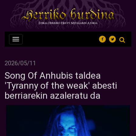
Nabegazioa
ireki
2026/05/11
Song Of Anhubis taldea
'Tyranny of the weak' abesti
berriarekin azaleratu da