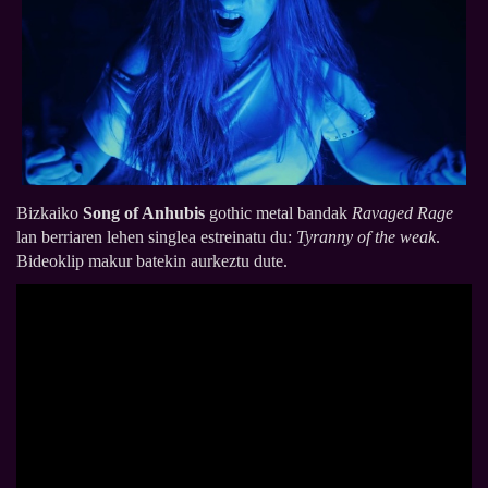
Bizkaiko
Song of Anhubis
gothic metal bandak
Ravaged Rage
lan berriaren lehen singlea estreinatu du:
Tyranny of the weak
.
Bideoklip makur batekin aurkeztu dute.