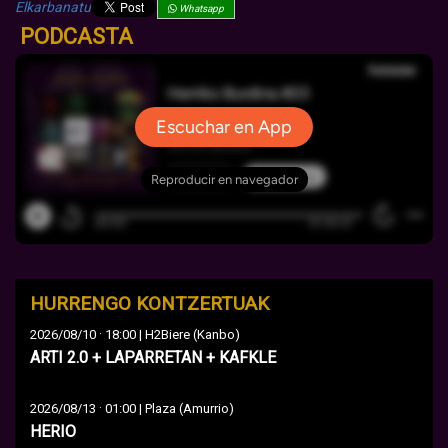
Elkarbanatu
Whatsapp
PODCASTA
HURRENGO KONTZERTUAK
·
2026/08/10
18:00 | H2Biere (Kanbo)
ARTI 2.0 + LAPARRETAN + KAFKLE
·
2026/08/13
01:00 | Plaza (Amurrio)
HERIO