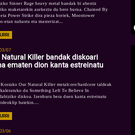
izko Sinner Rage heavy metal bandak bi abestiz
riko maketarekin aurkeztu du bere burua. Chained By
 eta Power Strike dira pieza horiek, Moontower
s-etan nahastu eta masterizat...
KURRI
03/07
 Natural Killer bandak diskoari
na ematen dion kanta estreinatu
 Kostako Our Natural Killer metalcore/hardcore taldeak
r kaleratuko du Something Left To Believe In
dabiziko diskoa. Izenburu bera duen kanta estreinatu
ideoklip batekin....
KURRI
03/06