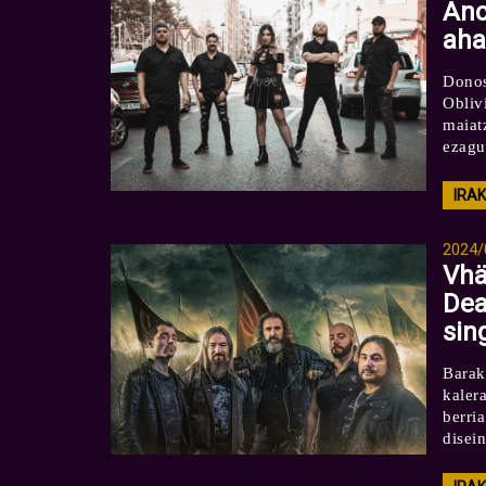
Anc
aha
Donos
Obliv
maiat
ezagu
IRA
2024/
Vhä
Dea
sin
Barak
kaler
berri
disein