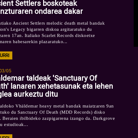
ient Settlers boskoteak
nzturaren ondarea dakar
tiako Ancient Settlers melodic death metal bandak
ion's Legacy bigarren diskoa argitaratuko du
zaren 17an. Italiako Scarlet Records diskoetxe
naren babesarekin plazaratuko...
KURRI
03/05
ldemar taldeak 'Sanctuary Of
th' lanaren xehetasunak eta lehen
glea aurkeztu ditu
aldoko Vhäldemar heavy metal bandak maiatzaren 9an
atuko du Sanctuary Of Death (MDD Records) disko
a. Beraien ibilbideko zazpigarrena izango da. Darkgrove
u estudioak...