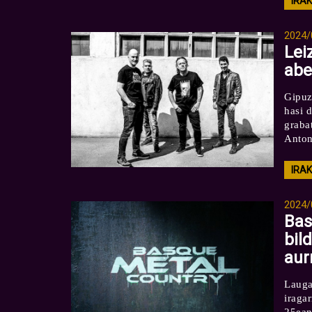
IRA
2024/
Lei
abe
Gipuz
hasi 
graba
Anton
IRA
2024/
Bas
bil
aur
Lauga
iraga
25ean