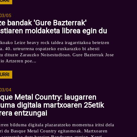
KURRI
03/05
ze bandak 'Gure Bazterrak'
stiaren moldaketa librea egin du
koako Leize heavy rock taldea iragarritakoa betetzen
da. 40. urteurrena ospatzeko euskarazko bi abesti
tu dituzte Zarauzko Noisestudioan. Gure Bazterrak Jose
io Artzeren poe...
KURRI
03/04
que Metal Country: laugarren
duma digitala martxoaren 25etik
rera entzungai
rren bilduma digitala plazaratzeko momentua iritsi dela
rri du Basque Metal Country egitasmoak. Martxoaren
 sareratuko dute beraien Bandcamp atarian. Xanti