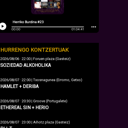
HURRENGO KONTZERTUAK
·
2026/08/06
22:00 | Foruen plaza (Gasteiz)
SOZIEDAD ALKOHOLIKA
·
2026/08/07
22:00 | Txosnagunea (Erromo, Getxo)
HAMLET + DERIBA
·
2026/08/07
20:30 | Groove (Portugalete)
ETHEREAL SIN + HERIO
·
2026/08/07
23:00 | Aihotz plaza (Gasteiz)