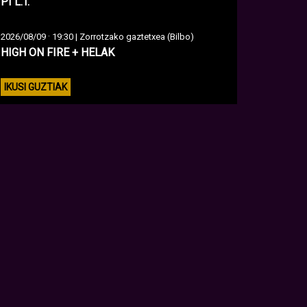
PI L.T.
·
2026/08/09
19:30 | Zorrotzako gaztetxea (Bilbo)
HIGH ON FIRE + HELAK
IKUSI GUZTIAK