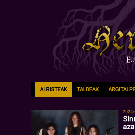
ALBISTEAK
TALDEAK
ARGITALP
2024/
Sin
aza