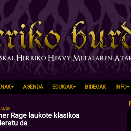
ENAK
AGENDA
EDUKIAK
BIDEOAK
INFO
03/08
ner Rage laukote klasikoa
leratu da