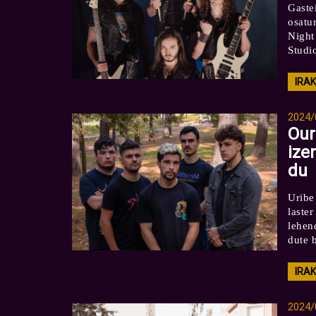
Gaste
osatu
Night
Studio
IRA
2024/
Our
ize
du
Uribe
laste
lehen
dute b
IRA
2024/