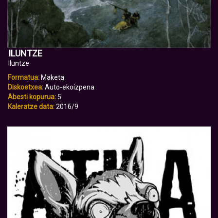
ILUNTZE
Iluntze
Formatua:
Maketa
Diskoetxea:
Auto-ekoizpena
Abesti kopurua:
5
Kaleratze data:
2016/9