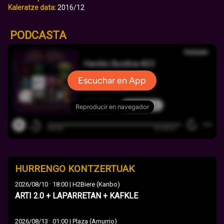
Kaleratze data:
2016/12
PODCASTA
HURRENGO KONTZERTUAK
·
2026/08/10
18:00 | H2Biere (Kanbo)
ARTI 2.0 + LAPARRETAN + KAFKLE
·
2026/08/13
01:00 | Plaza (Amurrio)