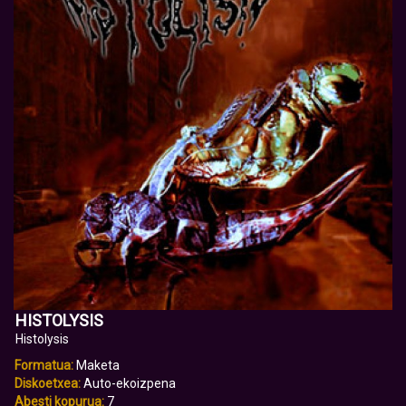
HISTOLYSIS
Histolysis
Formatua:
Maketa
Diskoetxea:
Auto-ekoizpena
Abesti kopurua:
7