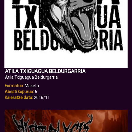
ATILA TXIGUAGUA BELDURGARRIA
Atila Txiguagua Beldurgarria
Formatua:
Maketa
Abesti kopurua:
6
Kaleratze data:
2016/11