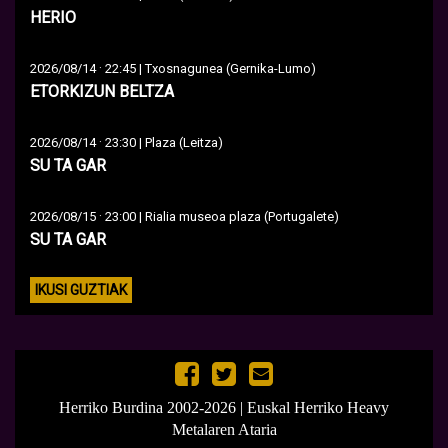
HERIO
·
2026/08/14
22:45 | Txosnagunea (Gernika-Lumo)
ETORKIZUN BELTZA
·
2026/08/14
23:30 | Plaza (Leitza)
SU TA GAR
·
2026/08/15
23:00 | Rialia museoa plaza (Portugalete)
SU TA GAR
IKUSI GUZTIAK
Herriko Burdina 2002-2026 | Euskal Herriko Heavy
Metalaren Ataria