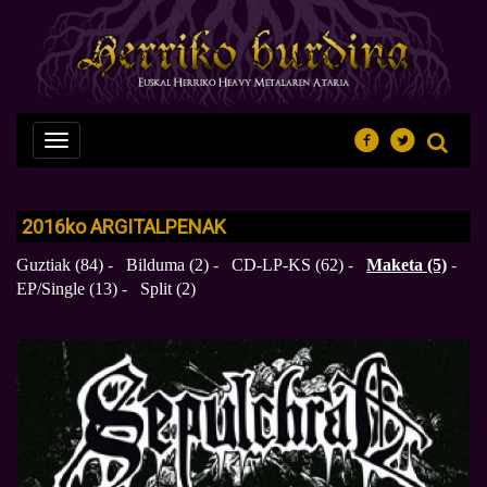
Nabegazioa
ireki
2016
ko
ARGITALPENAK
Guztiak (84)
-
Bilduma (2)
-
CD-LP-KS (62)
-
Maketa (5)
-
EP/Single (13)
-
Split (2)