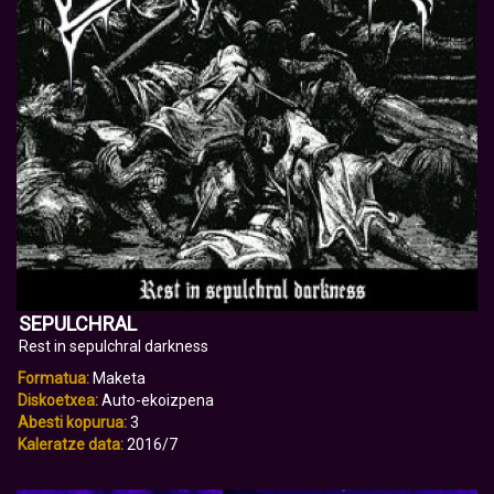
SEPULCHRAL
Rest in sepulchral darkness
Formatua:
Maketa
Diskoetxea:
Auto-ekoizpena
Abesti kopurua:
3
Kaleratze data:
2016/7