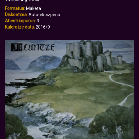
Formatua:
Maketa
Diskoetxea:
Auto-ekoizpena
Abesti kopurua:
3
Kaleratze data:
2016/9