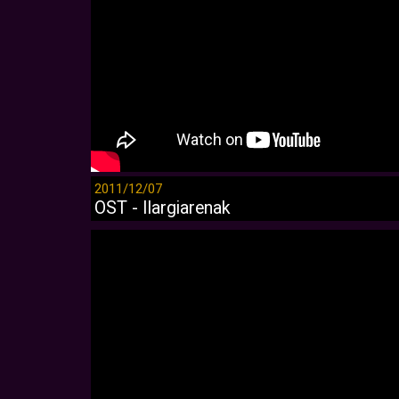
2011/12/07
OST - Ilargiarenak