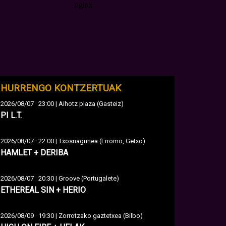
HURRENGO KONTZERTUAK
·
2026/08/07
23:00 | Aihotz plaza (Gasteiz)
PI L.T.
·
2026/08/07
22:00 | Txosnagunea (Erromo, Getxo)
HAMLET + DERIBA
·
2026/08/07
20:30 | Groove (Portugalete)
ETHEREAL SIN + HERIO
·
2026/08/09
19:30 | Zorrotzako gaztetxea (Bilbo)