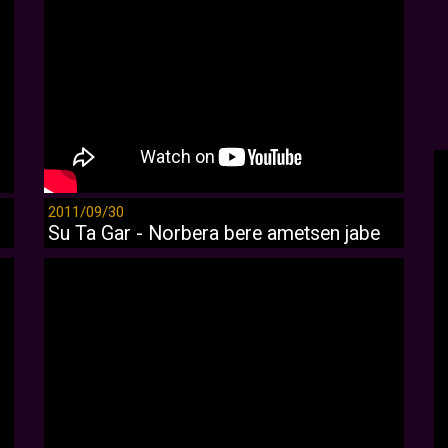
2011/09/30
Su Ta Gar - Norbera bere ametsen jabe