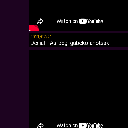
2011/07/21
Denial - Aurpegi gabeko ahotsak