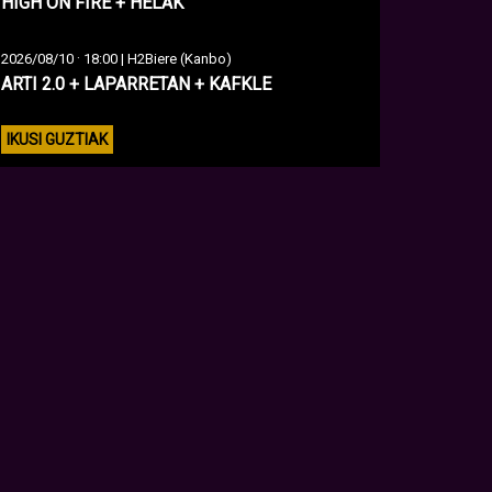
HIGH ON FIRE + HELAK
·
2026/08/10
18:00 | H2Biere (Kanbo)
ARTI 2.0 + LAPARRETAN + KAFKLE
IKUSI GUZTIAK