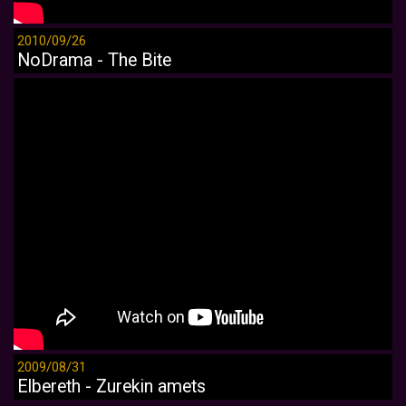
2010/09/26
NoDrama - The Bite
2009/08/31
Elbereth - Zurekin amets