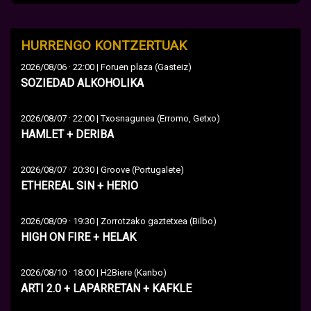
HURRENGO KONTZERTUAK
·
2026/08/06
22:00 | Foruen plaza (Gasteiz)
SOZIEDAD ALKOHOLIKA
·
2026/08/07
22:00 | Txosnagunea (Erromo, Getxo)
HAMLET + DERIBA
·
2026/08/07
20:30 | Groove (Portugalete)
ETHEREAL SIN + HERIO
·
2026/08/09
19:30 | Zorrotzako gaztetxea (Bilbo)
HIGH ON FIRE + HELAK
·
2026/08/10
18:00 | H2Biere (Kanbo)
ARTI 2.0 + LAPARRETAN + KAFKLE