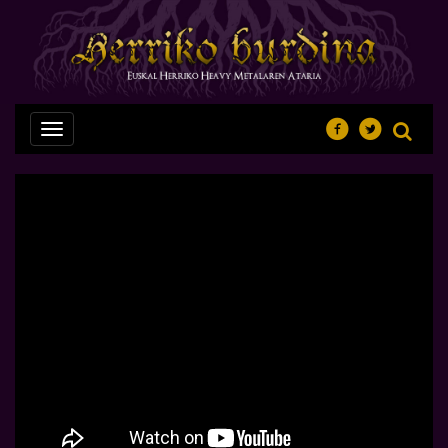
Nabegazioa
ireki