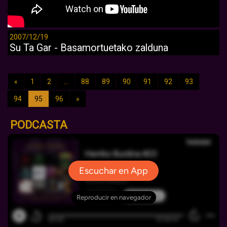
2007/12/19
Su Ta Gar - Basamortuetako zalduna
«
1
2
...
88
89
90
91
92
93
94
95
96
»
PODCASTA