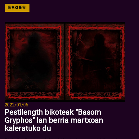
IRAKURRI
2022/01/06
Pestilength bikoteak "Basom
Gryphos" lan berria martxoan
kaleratuko du