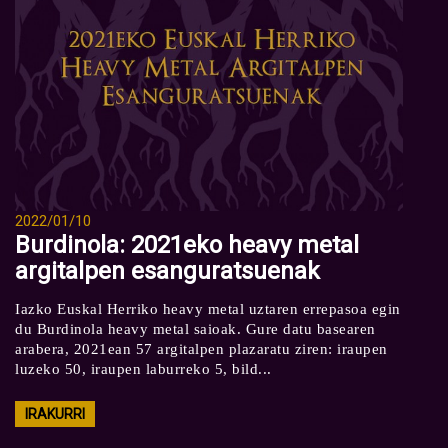
2022/01/10
Burdinola: 2021eko heavy metal
argitalpen esanguratsuenak
Iazko Euskal Herriko heavy metal uztaren errepasoa egin
du Burdinola heavy metal saioak. Gure datu basearen
arabera, 2021ean 57 argitalpen plazaratu ziren: iraupen
luzeko 50, iraupen laburreko 5, bild...
IRAKURRI