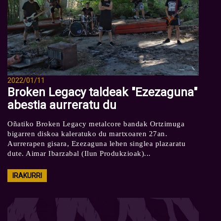
2022/01/11
Broken Legacy taldeak "Ezezaguna"
abestia aurreratu du
Oñatiko Broken Legacy metalcore bandak Ortzimuga
bigarren diskoa kaleratuko du martxoaren 27an.
Aurrerapen gisara, Ezezaguna lehen singlea plazaratu
dute. Aimar Ibarzabal (Ilun Produkzioak)...
IRAKURRI