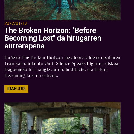
2022/01/12
The Broken Horizon: "Before
Becoming Lost" da hirugarren
aurrerapena
Iruñeko The Broken Horizon metalcore taldeak otsailaren
1ean kaleratuko du Until Silence Speaks bigarren diskoa.
Dagoeneko hiru single aurreratu dituzte, eta Before
Becoming Lost da estrein...
IRAKURRI