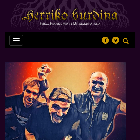
Nabegazioa
ireki