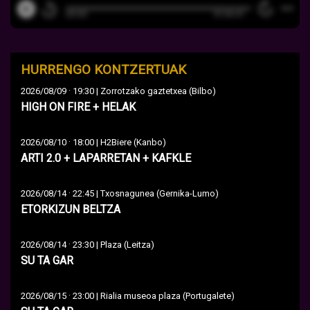
HURRENGO KONTZERTUAK
·
2026/08/09
19:30 | Zorrotzako gaztetxea (Bilbo)
HIGH ON FIRE + HELAK
·
2026/08/10
18:00 | H2Biere (Kanbo)
ARTI 2.0 + LAPARRETAN + KAFKLE
·
2026/08/14
22:45 | Txosnagunea (Gernika-Lumo)
ETORKIZUN BELTZA
·
2026/08/14
23:30 | Plaza (Leitza)
SU TA GAR
·
2026/08/15
23:00 | Rialia museoa plaza (Portugalete)