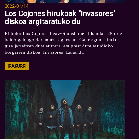
2022/01/14
Los Cojones hirukoak "Invasores"
diskoa argitaratuko du
Bilboko Los Cojones heavy/thrash metal bandak 25 urte
baino gehiago daramatza egurrean. Gaur egun, hiruko
gisa jarraitzen dute aurrera, eta prest dute estudioko
bosgarren diskoa: Invasores. Lehend...
IRAKURRI