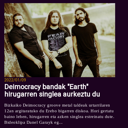
2022/01/09
Deimocracy bandak "Earth"
hirugarren singlea aurkeztu du
Bizkaiko Deimocracy groove metal taldeak urtarrilaren
12an argitaratuko du Erebo bigarren diskoa. Hori gertatu
baino lehen, hirugarren eta azken singlea estreinatu dute.
Bideoklipa Danel Garayk eg...