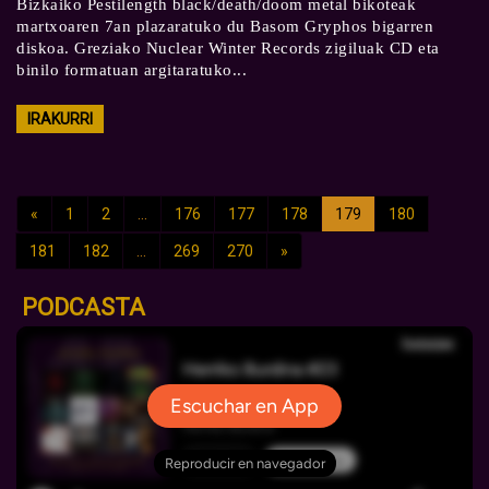
Bizkaiko Pestilength black/death/doom metal bikoteak
martxoaren 7an plazaratuko du Basom Gryphos bigarren
diskoa. Greziako Nuclear Winter Records zigiluak CD eta
binilo formatuan argitaratuko...
IRAKURRI
«
1
2
...
176
177
178
179
180
181
182
...
269
270
»
PODCASTA