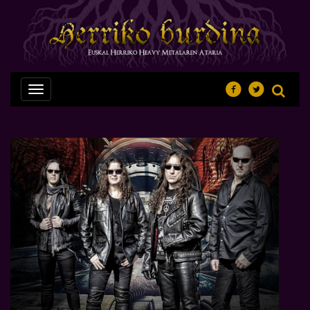
Nabegazioa
ireki