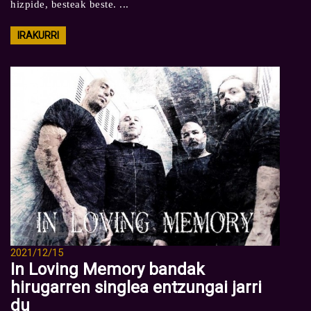
hizpide, besteak beste. ...
IRAKURRI
2021/12/15
In Loving Memory bandak
hirugarren singlea entzungai jarri
du