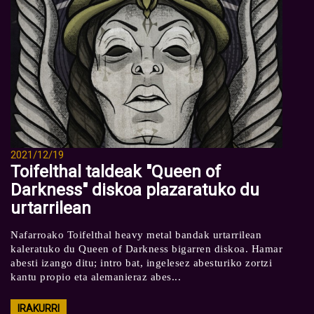
2021/12/19
Toifelthal taldeak "Queen of
Darkness" diskoa plazaratuko du
urtarrilean
Nafarroako Toifelthal heavy metal bandak urtarrilean
kaleratuko du Queen of Darkness bigarren diskoa. Hamar
abesti izango ditu; intro bat, ingelesez abesturiko zortzi
kantu propio eta alemanieraz abes...
IRAKURRI