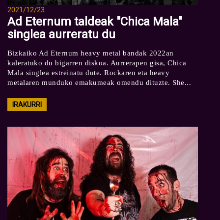
2021/12/23
Ad Eternum taldeak "Chica Mala"
singlea aurreratu du
Bizkaiko Ad Eternum heavy metal bandak 2022an
kaleratuko du bigarren diskoa. Aurrerapen gisa, Chica
Mala singlea estreinatu dute. Rockaren eta heavy
metalaren munduko emakumeak omendu dituzte. She...
IRAKURRI