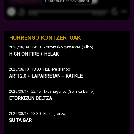
HURRENGO KONTZERTUAK
·
2026/08/09
19:30 | Zorrotzako gaztetxea (Bilbo)
HIGH ON FIRE + HELAK
·
2026/08/10
18:00 | H2Biere (Kanbo)
ARTI 2.0 + LAPARRETAN + KAFKLE
·
2026/08/14
22:45 | Txosnagunea (Gernika-Lumo)
ETORKIZUN BELTZA
·
2026/08/14
23:30 | Plaza (Leitza)
SU TA GAR