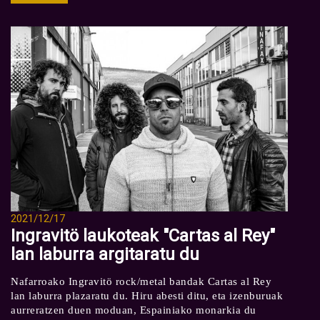
2021/12/17
Ingravitö laukoteak "Cartas al Rey"
lan laburra argitaratu du
Nafarroako Ingravitö rock/metal bandak Cartas al Rey
lan laburra plazaratu du. Hiru abesti ditu, eta izenburuak
aurreratzen duen moduan, Espainiako monarkia du