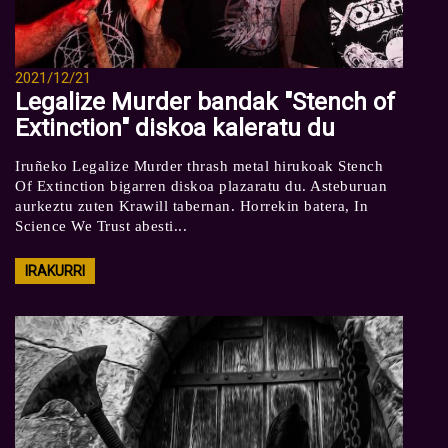
2021/12/21
Legalize Murder bandak "Stench of
Extinction" diskoa kaleratu du
Iruñeko Legalize Murder thrash metal hirukoak Stench
Of Extinction bigarren diskoa plazaratu du. Asteburuan
aurkeztu zuten Krawill tabernan. Horrekin batera, In
Science We Trust abesti...
IRAKURRI