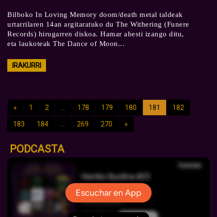
Bilboko In Loving Memory doom/death metal taldeak
urtarrilaren 14an argitaratuko du The Withering (Funere
Records) hirugarren diskoa. Hamar abesti izango ditu,
eta laukoteak The Dance of Moon...
IRAKURRI
«
1
2
...
178
179
180
181
182
183
184
...
269
270
»
PODCASTA