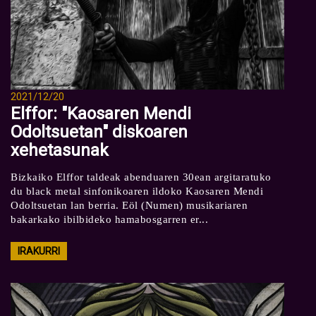
2021/12/20
Elffor: "Kaosaren Mendi
Odoltsuetan" diskoaren
xehetasunak
Bizkaiko Elffor taldeak abenduaren 30ean argitaratuko
du black metal sinfonikoaren ildoko Kaosaren Mendi
Odoltsuetan lan berria. Eöl (Numen) musikariaren
bakarkako ibilbideko hamabosgarren er...
IRAKURRI