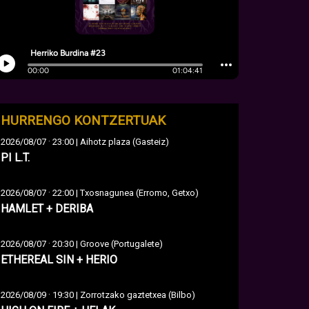
HURRENGO KONTZERTUAK
·
2026/08/07
23:00 | Aihotz plaza (Gasteiz)
PI L.T.
·
2026/08/07
22:00 | Txosnagunea (Erromo, Getxo)
HAMLET + DERIBA
·
2026/08/07
20:30 | Groove (Portugalete)
ETHEREAL SIN + HERIO
·
2026/08/09
19:30 | Zorrotzako gaztetxea (Bilbo)