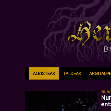
ALBISTEAK
TALDEAK
ARGITALP
2019/
Num
ent