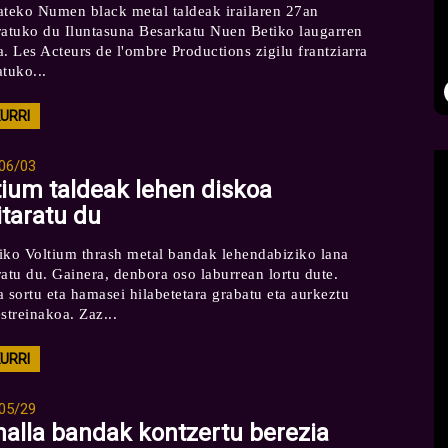
ateko Numen black metal taldeak irailaren 27an
ratuko du Iluntasuna Besarkatu Nuen Betiko laugarren
a. Les Acteurs de l'ombre Productions zigilu frantziarra
atuko...
KURRI
06/03
tium taldeak lehen diskoa
itaratu du
iko Voltium thrash metal bandak lehendabiziko lana
ratu du. Gainera, denbora oso laburrean lortu dute.
a sortu eta hamasei hilabetetara grabatu eta aurkeztu
streinakoa. Zaz...
KURRI
05/29
halla bandak kontzertu berezia