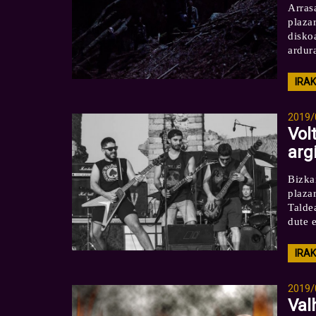
Arras
plaza
disko
ardur
IRA
2019/
Vol
arg
Bizka
plaza
Talde
dute e
IRA
2019/
Val