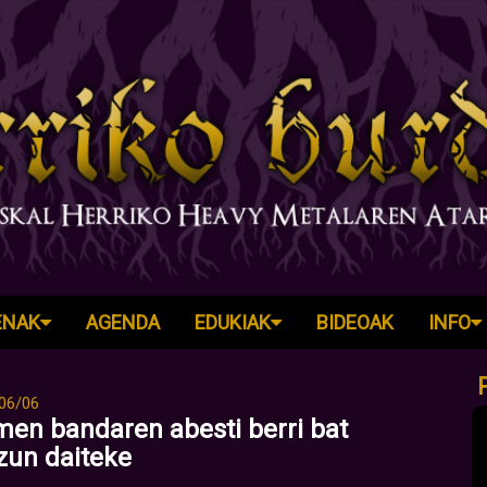
ENAK
AGENDA
EDUKIAK
BIDEOAK
INFO
06/06
en bandaren abesti berri bat
zun daiteke