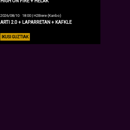
HIGH ON FIRE + HELAK
·
2026/08/10
18:00 | H2Biere (Kanbo)
ARTI 2.0 + LAPARRETAN + KAFKLE
IKUSI GUZTIAK