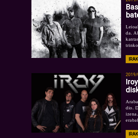
Bas
bat
Leioa
da. Al
kanta
trinko
IRA
2019/
Iro
dis
Araba
dio. 
izena
erabak
IRA