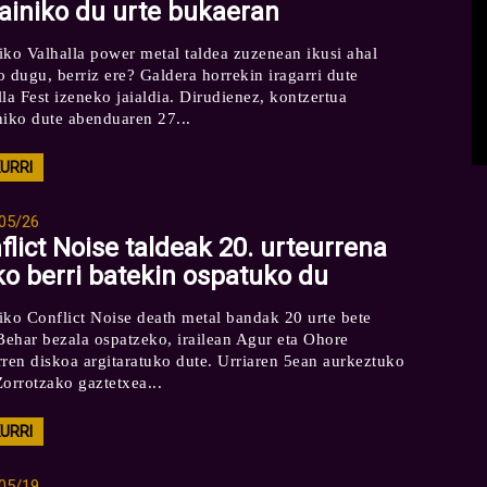
ainiko du urte bukaeran
iko Valhalla power metal taldea zuzenean ikusi ahal
o dugu, berriz ere? Galdera horrekin iragarri dute
lla Fest izeneko jaialdia. Dirudienez, kontzertua
niko dute abenduaren 27...
KURRI
05/26
flict Noise taldeak 20. urteurrena
ko berri batekin ospatuko du
iko Conflict Noise death metal bandak 20 urte bete
 Behar bezala ospatzeko, irailean Agur eta Ohore
rren diskoa argitaratuko dute. Urriaren 5ean aurkeztuko
Zorrotzako gaztetxea...
KURRI
05/19