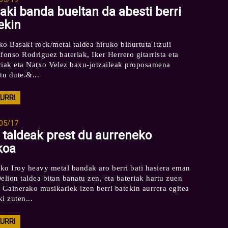
aki banda bueltan da abesti berri
ekin
ko Basaki rock/metal taldea hiruko bihurtuta itzuli
fonso Rodriguez bateriak, Iker Herrero gitarrista eta
riak eta Natxo Velez baxu-jotzaileak proposamena
tu dute.&...
KURRI
05/17
y taldeak prest du aurreneko
koa
ko Iroy heavy metal bandak aro berri bati hasiera eman
Delion taldea bitan banatu zen, eta bateriak hartu zuen
. Gainerako musikariek izen berri batekin aurrera egitea
i zuten...
KURRI