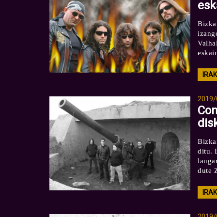
esk
Bizka
izang
Valha
eskai
IRA
2019/
Con
dis
Bizka
ditu.
lauga
dute 
IRA
2019/