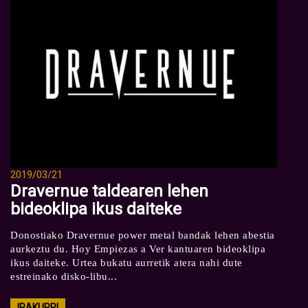
2019/03/21
Dravernue taldearen lehen
bideoklipa ikus daiteke
Donostiako Dravernue power metal bandak lehen abestia
aurkeztu du. Hoy Empiezas a Ver kantuaren bideoklipa
ikus daiteke. Urtea bukatu aurretik atera nahi dute
estreinako disko-libu...
IRAKURRI