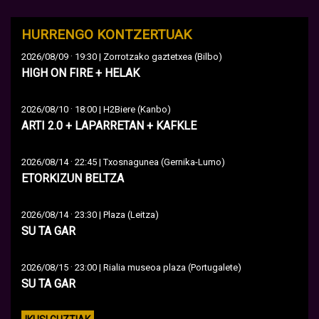
HURRENGO KONTZERTUAK
·
2026/08/09
19:30 | Zorrotzako gaztetxea (Bilbo)
HIGH ON FIRE + HELAK
·
2026/08/10
18:00 | H2Biere (Kanbo)
ARTI 2.0 + LAPARRETAN + KAFKLE
·
2026/08/14
22:45 | Txosnagunea (Gernika-Lumo)
ETORKIZUN BELTZA
·
2026/08/14
23:30 | Plaza (Leitza)
SU TA GAR
·
2026/08/15
23:00 | Rialia museoa plaza (Portugalete)
SU TA GAR