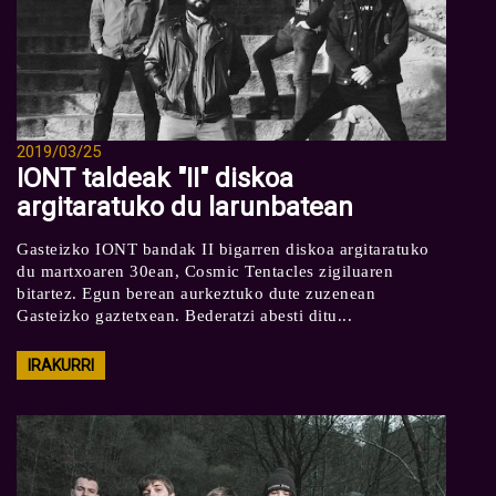
2019/03/25
IONT taldeak "II" diskoa
argitaratuko du larunbatean
Gasteizko IONT bandak II bigarren diskoa argitaratuko
du martxoaren 30ean, Cosmic Tentacles zigiluaren
bitartez. Egun berean aurkeztuko dute zuzenean
Gasteizko gaztetxean. Bederatzi abesti ditu...
IRAKURRI