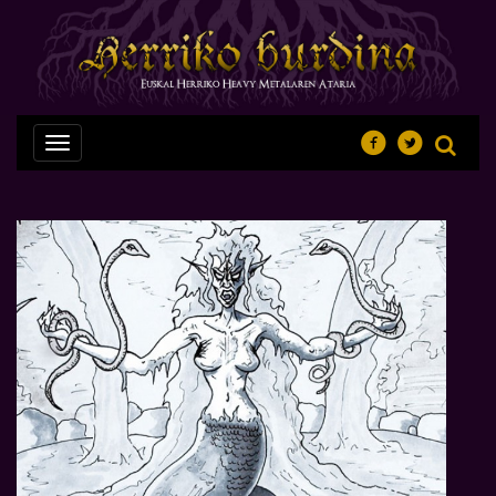
Nabegazioa
ireki