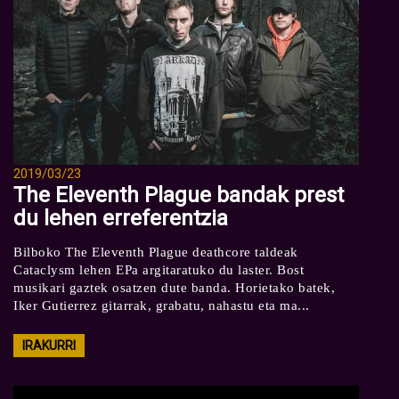
2019/03/23
The Eleventh Plague bandak prest
du lehen erreferentzia
Bilboko The Eleventh Plague deathcore taldeak
Cataclysm lehen EPa argitaratuko du laster. Bost
musikari gaztek osatzen dute banda. Horietako batek,
Iker Gutierrez gitarrak, grabatu, nahastu eta ma...
IRAKURRI