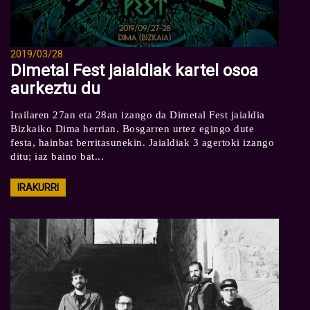
2019/03/28
Dimetal Fest jaialdiak kartel osoa
aurkeztu du
Irailaren 27an eta 28an izango da Dimetal Fest jaialdia
Bizkaiko Dima herrian. Bosgarren urtez egingo dute
festa, hainbat berritasunekin. Jaialdiak 3 agertoki izango
ditu; iaz baino bat...
IRAKURRI