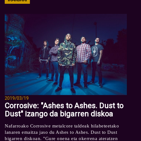
2019/03/19
Corrosive: "Ashes to Ashes. Dust to
Dust" izango da bigarren diskoa
Nafarroako Corrosive metalcore taldeak hilabeteetako
lanaren emaitza jaso du Ashes to Ashes. Dust to Dust
bigarren diskoan. "Gure onena eta okerrena ateratzen