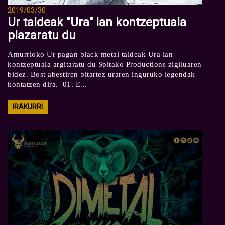
2019/03/30
Ur taldeak "Ura" lan kontzeptuala
plazaratu du
Amurrioko Ur pagan black metal taldeak Ura lan
kontzeptuala argitaratu du Spitako Productions zigiluaren
bidez. Bost abestiren bitartez uraren inguruko legendak
kontatzen dira. 01. E...
IRAKURRI