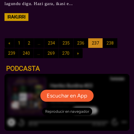
lagundu digu. Hazi gara, ikasi e...
IRAKURRI
«
1
2
...
234
235
236
237
238
239
240
...
269
270
»
PODCASTA