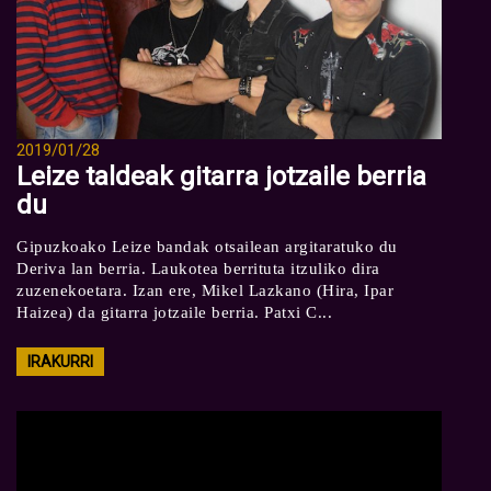
2019/01/28
Leize taldeak gitarra jotzaile berria
du
Gipuzkoako Leize bandak otsailean argitaratuko du
Deriva lan berria. Laukotea berrituta itzuliko dira
zuzenekoetara. Izan ere, Mikel Lazkano (Hira, Ipar
Haizea) da gitarra jotzaile berria. Patxi C...
IRAKURRI