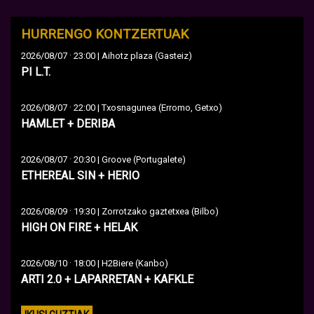
HURRENGO KONTZERTUAK
·
2026/08/07
23:00 | Aihotz plaza (Gasteiz)
PI L.T.
·
2026/08/07
22:00 | Txosnagunea (Erromo, Getxo)
HAMLET + DERIBA
·
2026/08/07
20:30 | Groove (Portugalete)
ETHEREAL SIN + HERIO
·
2026/08/09
19:30 | Zorrotzako gaztetxea (Bilbo)
HIGH ON FIRE + HELAK
·
2026/08/10
18:00 | H2Biere (Kanbo)
ARTI 2.0 + LAPARRETAN + KAFKLE