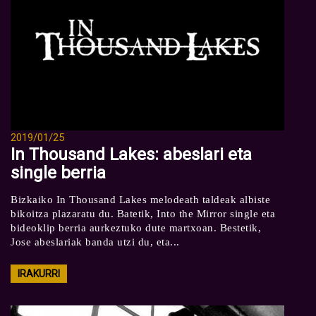
2019/01/25
In Thousand Lakes: abeslari eta
single berria
Bizkaiko In Thousand Lakes melodeath taldeak albiste
bikoitza plazaratu du. Batetik, Into the Mirror single eta
bideoklip berria aurkeztuko dute martxoan. Bestetik,
Jose abeslariak banda utzi du, eta...
IRAKURRI