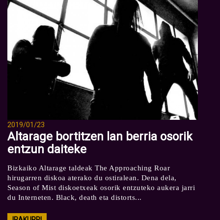
2019/01/23
Altarage bortitzen lan berria osorik
entzun daiteke
Bizkaiko Altarage taldeak The Approaching Roar
hirugarren diskoa aterako du ostiralean. Dena dela,
Season of Mist diskoetxeak osorik entzuteko aukera jarri
du Interneten. Black, death eta distorts...
IRAKURRI