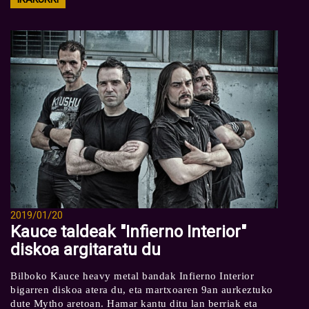
2019/01/20
Kauce taldeak "Infierno Interior"
diskoa argitaratu du
Bilboko Kauce heavy metal bandak Infierno Interior
bigarren diskoa atera du, eta martxoaren 9an aurkeztuko
dute Mytho aretoan. Hamar kantu ditu lan berriak eta