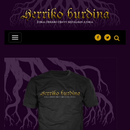
Nabegazioa
ireki