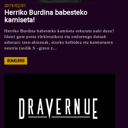
2019/02/01
Herriko Burdina babesteko
kamiseta!
Herriko Burdina babesteko kamiseta eskuratu nahi duzu?
Idatzi gure posta elektronikora eta ondorengo datuak
adierazi: izen-abizenak, etxeko helbidea eta kamisetaren
neurria (soilik S –gizon z...
IRAKURRI