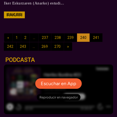
Iker Eskurzaren (Anarko) estudi...
IRAKURRI
«
1
2
...
237
238
239
240
241
242
243
...
269
270
»
PODCASTA