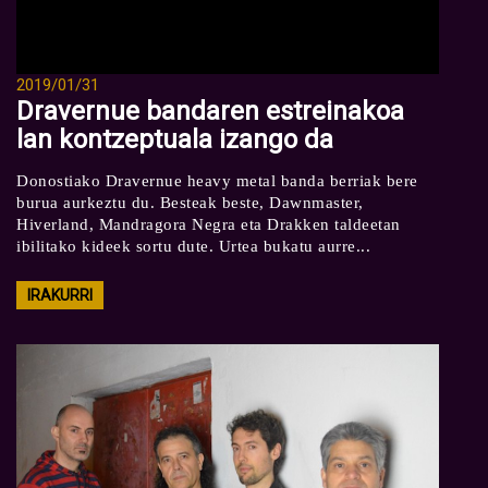
2019/01/31
Dravernue bandaren estreinakoa
lan kontzeptuala izango da
Donostiako Dravernue heavy metal banda berriak bere
burua aurkeztu du. Besteak beste, Dawnmaster,
Hiverland, Mandragora Negra eta Drakken taldeetan
ibilitako kideek sortu dute. Urtea bukatu aurre...
IRAKURRI