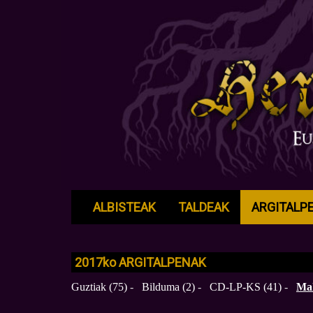
ALBISTEAK
TALDEAK
ARGITALP
2017
ko
ARGITALPENAK
Guztiak (75)
-
Bilduma (2)
-
CD-LP-KS (41)
-
Mak