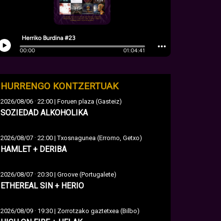
HURRENGO KONTZERTUAK
·
2026/08/06
22:00 | Foruen plaza (Gasteiz)
SOZIEDAD ALKOHOLIKA
·
2026/08/07
22:00 | Txosnagunea (Erromo, Getxo)
HAMLET + DERIBA
·
2026/08/07
20:30 | Groove (Portugalete)
ETHEREAL SIN + HERIO
·
2026/08/09
19:30 | Zorrotzako gaztetxea (Bilbo)