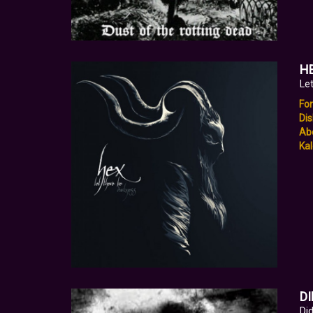
H
Le
Fo
Dis
Abe
Kal
D
Di