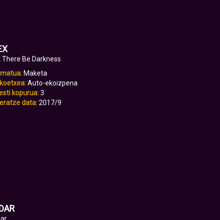
EX
t There Be Darkness
rmatua:
Maketa
koetxea:
Auto-ekoizpena
sti kopurua:
3
eratze data:
2017/9
IDAR
dar