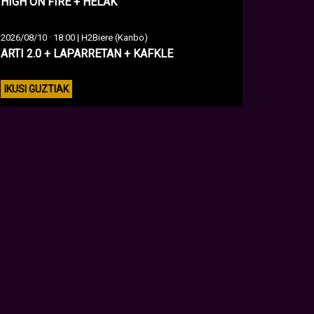
HIGH ON FIRE + HELAK
·
2026/08/10
18:00 | H2Biere (Kanbo)
ARTI 2.0 + LAPARRETAN + KAFKLE
IKUSI GUZTIAK