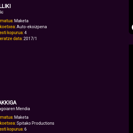
LLIKI
iki
rmatua:
Maketa
koetxea:
Auto-ekoizpena
sti kopurua:
4
eratze data:
2017/1
AKKIGA
agoiaren Mendia
rmatua:
Maketa
koetxea:
Spitako Productions
sti kopurua:
6