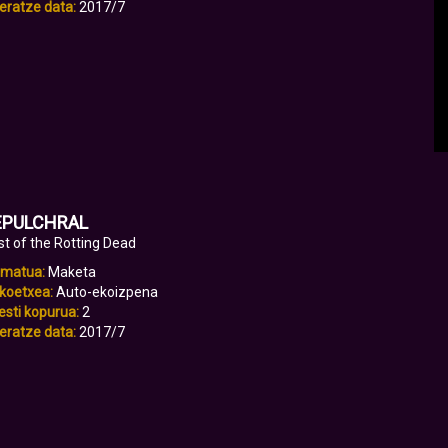
eratze data:
2017/7
EPULCHRAL
st of the Rotting Dead
rmatua:
Maketa
koetxea:
Auto-ekoizpena
sti kopurua:
2
eratze data:
2017/7