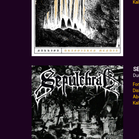
Kal
S
Du
Fo
Dis
Abe
Kal