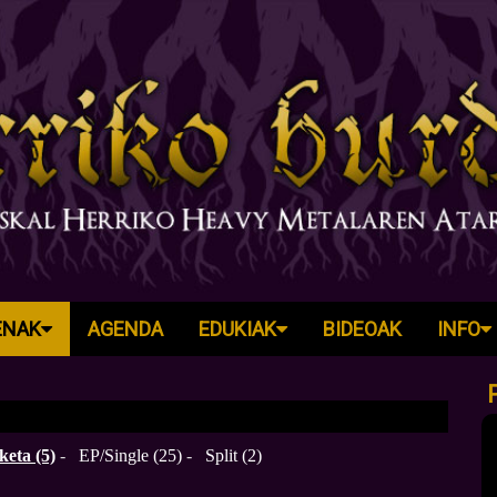
ENAK
AGENDA
EDUKIAK
BIDEOAK
INFO
eta (5)
-
EP/Single (25)
-
Split (2)