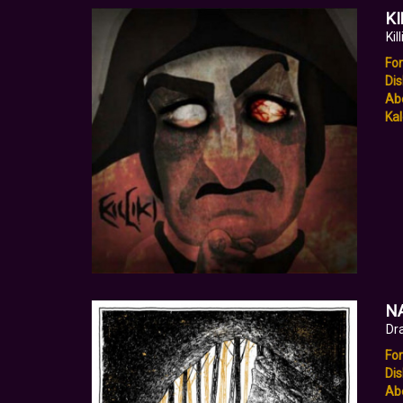
KI
Kill
Fo
Dis
Abe
Kal
N
Dr
Fo
Dis
Abe