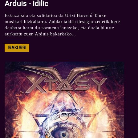
Arduis - Idilic
Eskuzabala eta solidarioa da Urtzi Barceló Tanke
musikari bizkaitarra. Zuldar taldea desegin zenetik bere
denbora hartu du sormena lantzeko, eta duela bi urte
aurkeztu zuen Arduis bakarkako...
IRAKURRI