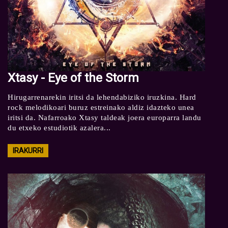
Xtasy - Eye of the Storm
Hirugarrenarekin iritsi da lehendabiziko iruzkina. Hard
rock melodikoari buruz estreinako aldiz idazteko unea
iritsi da. Nafarroako Xtasy taldeak joera europarra landu
du etxeko estudiotik azalera...
IRAKURRI