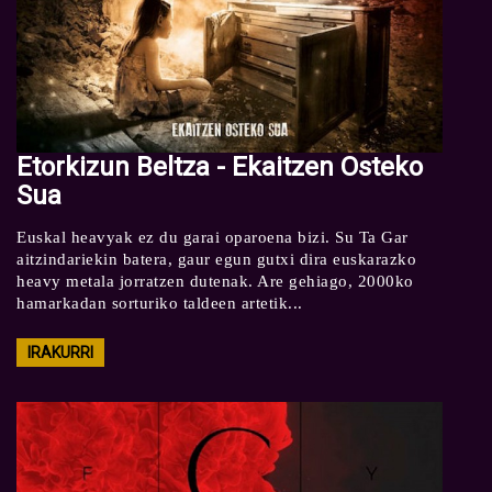
Etorkizun Beltza - Ekaitzen Osteko
Sua
Euskal heavyak ez du garai oparoena bizi. Su Ta Gar
aitzindariekin batera, gaur egun gutxi dira euskarazko
heavy metala jorratzen dutenak. Are gehiago, 2000ko
hamarkadan sorturiko taldeen artetik...
IRAKURRI