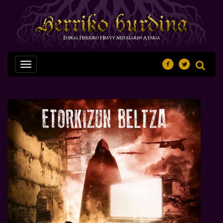
Nabegazioa
ireki