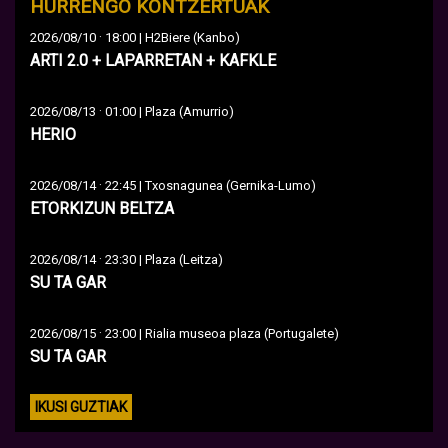
HURRENGO KONTZERTUAK
·
2026/08/10
18:00 | H2Biere (Kanbo)
ARTI 2.0 + LAPARRETAN + KAFKLE
·
2026/08/13
01:00 | Plaza (Amurrio)
HERIO
·
2026/08/14
22:45 | Txosnagunea (Gernika-Lumo)
ETORKIZUN BELTZA
·
2026/08/14
23:30 | Plaza (Leitza)
SU TA GAR
·
2026/08/15
23:00 | Rialia museoa plaza (Portugalete)
SU TA GAR
IKUSI GUZTIAK