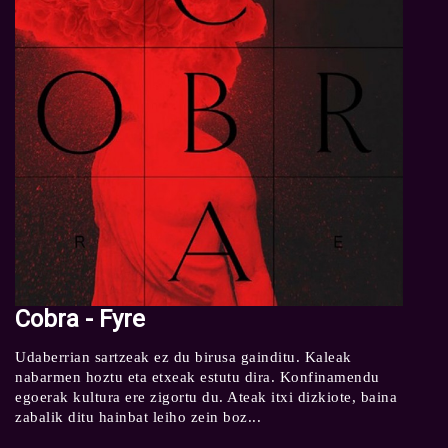
Cobra - Fyre
Udaberrian sartzeak ez du birusa gainditu. Kaleak
nabarmen hoztu eta etxeak estutu dira. Konfinamendu
egoerak kultura ere zigortu du. Ateak itxi dizkiote, baina
zabalik ditu hainbat leiho zein boz...