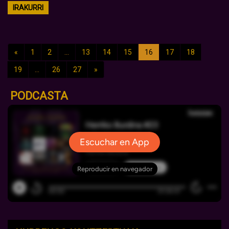
IRAKURRI
«
1
2
...
13
14
15
16
17
18
19
...
26
27
»
PODCASTA