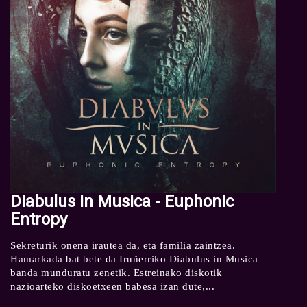
Diabulus in Musica - Euphonic
Entropy
Sekreturik onena irautea da, eta familia zaintzea.
Hamarkada bat bete da Iruñerriko Diabulus in Musica
banda munduratu zenetik. Estreinako diskotik
nazioarteko diskoetxeen babesa izan dute,...