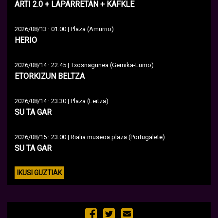
ARTI 2.0 + LAPARRETAN + KAFKLE
·
2026/08/13
01:00 | Plaza (Amurrio)
HERIO
·
2026/08/14
22:45 | Txosnagunea (Gernika-Lumo)
ETORKIZUN BELTZA
·
2026/08/14
23:30 | Plaza (Leitza)
SU TA GAR
·
2026/08/15
23:00 | Rialia museoa plaza (Portugalete)
SU TA GAR
IKUSI GUZTIAK