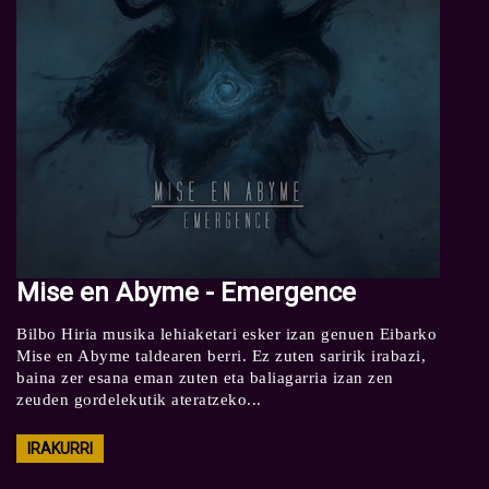
Mise en Abyme - Emergence
Bilbo Hiria musika lehiaketari esker izan genuen Eibarko
Mise en Abyme taldearen berri. Ez zuten saririk irabazi,
baina zer esana eman zuten eta baliagarria izan zen
zeuden gordelekutik ateratzeko...
IRAKURRI