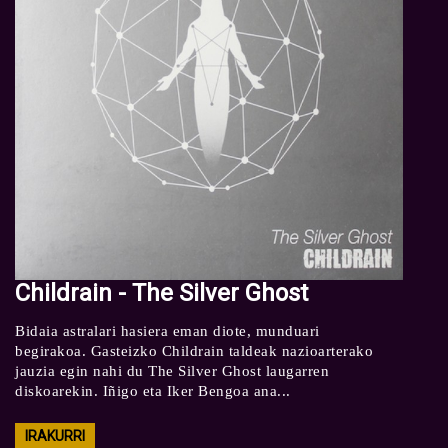
Childrain - The Silver Ghost
Bidaia astralari hasiera eman diote, munduari
begirakoa. Gasteizko Childrain taldeak nazioarterako
jauzia egin nahi du The Silver Ghost laugarren
diskoarekin. Iñigo eta Iker Bengoa ana...
IRAKURRI