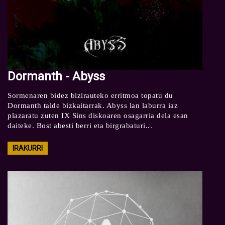
Dormanth - Abyss
Sormenaren bidez bizirauteko erritmoa topatu du
Dormanth talde bizkaitarrak. Abyss lan laburra iaz
plazaratu zuten IX Sins diskoaren osagarria dela esan
daiteke. Bost abesti berri eta birgrabaturi...
IRAKURRI