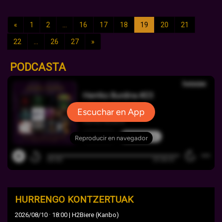
«
1
2
...
16
17
18
19
20
21
22
...
26
27
»
PODCASTA
HURRENGO KONTZERTUAK
·
2026/08/10
18:00 | H2Biere (Kanbo)