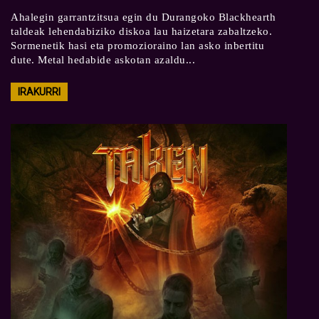
Ahalegin garrantzitsua egin du Durangoko Blackhearth
taldeak lehendabiziko diskoa lau haizetara zabaltzeko.
Sormenetik hasi eta promozioraino lan asko inbertitu
dute. Metal hedabide askotan azaldu...
IRAKURRI