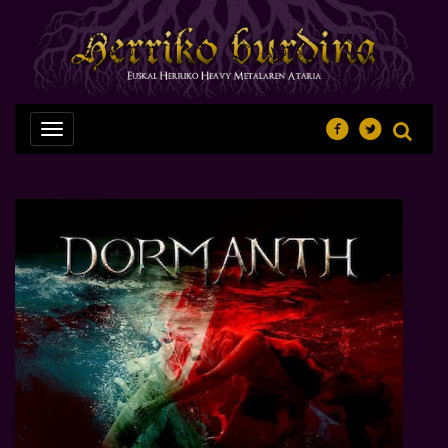
Nabegazioa
ireki