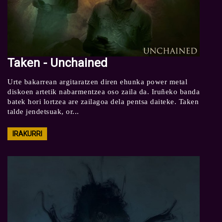
Taken - Unchained
Urte bakarrean argitaratzen diren ehunka power metal
diskoen artetik nabarmentzea oso zaila da. Iruñeko banda
batek hori lortzea are zailagoa dela pentsa daiteke. Taken
talde jendetsuak, or...
IRAKURRI