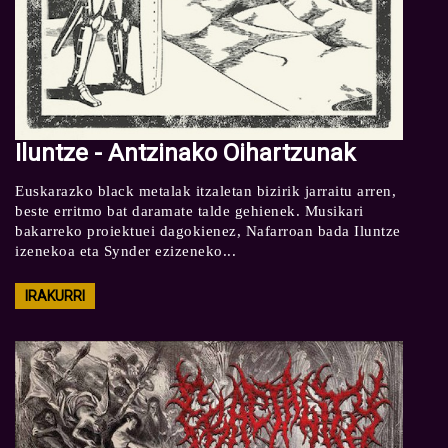
Iluntze - Antzinako Oihartzunak
Euskarazko black metalak itzaletan bizirik jarraitu arren,
beste erritmo bat daramate talde gehienek. Musikari
bakarreko proiektuei dagokienez, Nafarroan bada Iluntze
izenekoa eta Synder ezizeneko...
IRAKURRI