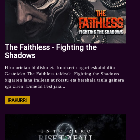
The Faithless - Fighting the
Shadows
Hiru urtetan bi disko eta kontzertu ugari eskaini ditu
Gasteizko The Faithless taldeak. Fighting the Shadows
bigarren lana irailean aurkeztu eta berehala taula gainera
igo ziren. Dimetal Fest jaia...
IRAKURRI