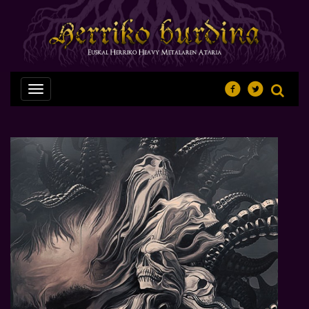
Nabegazioa
ireki