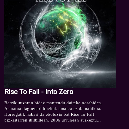
Rise To Fall - Into Zero
Berrikuntzaren bidez mantendu daiteke norabidea.
Asmatua dagoenari bueltak ematea ez da nahikoa.
Horregatik nabari da eboluzio bat Rise To Fall
bizkaitarren ibilbidean. 2006 urrunean aurkeztu...