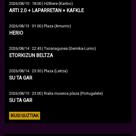
·
2026/08/10
18:00 | H2Biere (Kanbo)
ARTI 2.0 + LAPARRETAN + KAFKLE
·
2026/08/13
01:00 | Plaza (Amurrio)
HERIO
·
2026/08/14
22:45 | Txosnagunea (Gernika-Lumo)
ETORKIZUN BELTZA
·
2026/08/14
23:30 | Plaza (Leitza)
SU TA GAR
·
2026/08/15
23:00 | Rialia museoa plaza (Portugalete)
SU TA GAR
IKUSI GUZTIAK