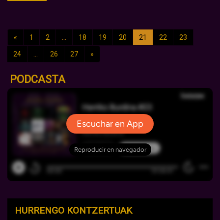
«
1
2
...
18
19
20
21
22
23
24
...
26
27
»
PODCASTA
HURRENGO KONTZERTUAK