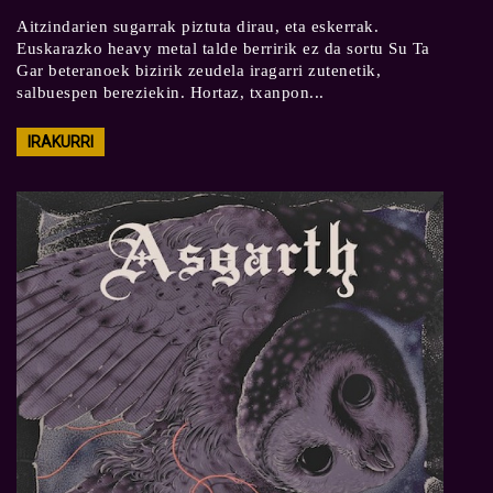
Aitzindarien sugarrak piztuta dirau, eta eskerrak.
Euskarazko heavy metal talde berririk ez da sortu Su Ta
Gar beteranoek bizirik zeudela iragarri zutenetik,
salbuespen bereziekin. Hortaz, txanpon...
IRAKURRI