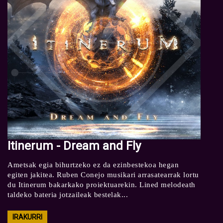
Itinerum - Dream and Fly
Ametsak egia bihurtzeko ez da ezinbestekoa hegan
egiten jakitea. Ruben Conejo musikari arrasatearrak lortu
du Itinerum bakarkako proiektuarekin. Lined melodeath
taldeko bateria jotzaileak bestelak...
IRAKURRI