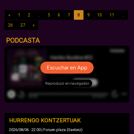
«
1
2
...
5
6
7
8
9
10
11
...
26
27
»
PODCASTA
HURRENGO KONTZERTUAK
·
2026/08/06
22:00 | Foruen plaza (Gasteiz)