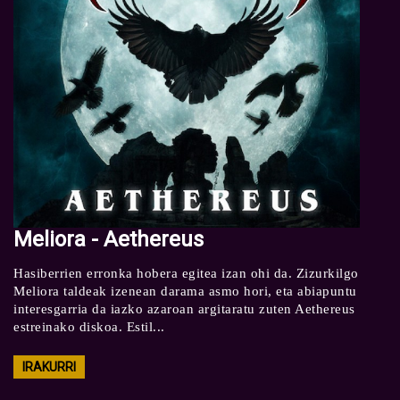
Meliora - Aethereus
Hasiberrien erronka hobera egitea izan ohi da. Zizurkilgo
Meliora taldeak izenean darama asmo hori, eta abiapuntu
interesgarria da iazko azaroan argitaratu zuten Aethereus
estreinako diskoa. Estil...
IRAKURRI