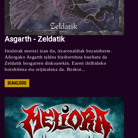
Asgarth - Zeldatik
Itzulerak merezi izan du, itxaronaldiak bezainbeste.
Añorgako Asgarth taldea biziberrituta bueltatu da
Zeldatik bosgarren diskoarekin. Euren ibilbideko
borobilena eta orijinalena da. Boskot...
IRAKURRI