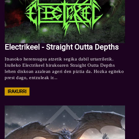
Electrikeel - Straight Outta Depths
Itsasoko herensugea atzetik segika dabil urtarriletik.
Iruñeko Electrikeel hirukoaren Straight Outta Depths
lehen diskoan azalean ageri den piztia da. Hozka egiteko
prest dago, entzuleak ir...
IRAKURRI