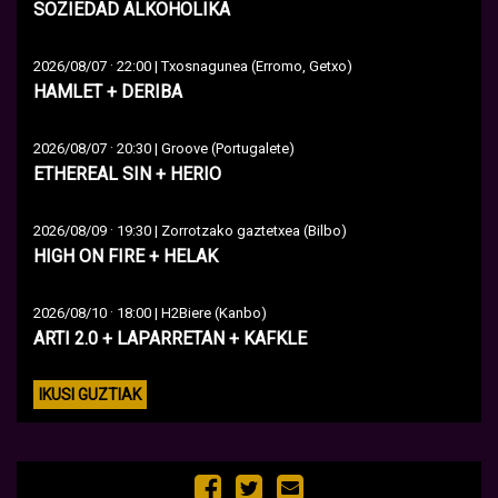
SOZIEDAD ALKOHOLIKA
·
2026/08/07
22:00 | Txosnagunea (Erromo, Getxo)
HAMLET + DERIBA
·
2026/08/07
20:30 | Groove (Portugalete)
ETHEREAL SIN + HERIO
·
2026/08/09
19:30 | Zorrotzako gaztetxea (Bilbo)
HIGH ON FIRE + HELAK
·
2026/08/10
18:00 | H2Biere (Kanbo)
ARTI 2.0 + LAPARRETAN + KAFKLE
IKUSI GUZTIAK