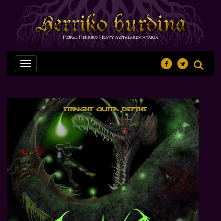
Nabegazioa
ireki