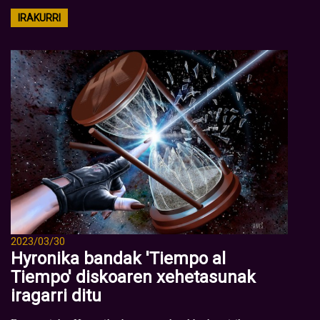
IRAKURRI
2023/03/30
Hyronika bandak 'Tiempo al
Tiempo' diskoaren xehetasunak
iragarri ditu