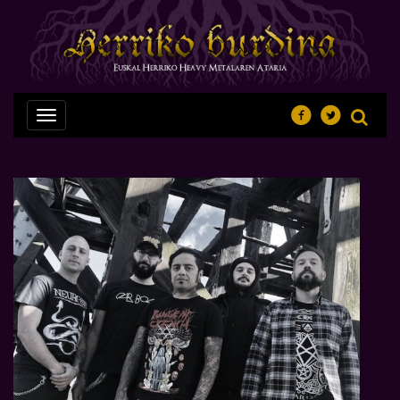
Nabegazioa
ireki