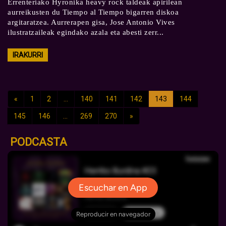
Errenteriako Hyronika heavy rock taldeak apirilean
aurreikusten du Tiempo al Tiempo bigarren diskoa
argitaratzea. Aurrerapen gisa, Jose Antonio Vives
ilustratzaileak egindako azala eta abesti zerr...
IRAKURRI
«
1
2
...
140
141
142
143
144
145
146
...
269
270
»
PODCASTA