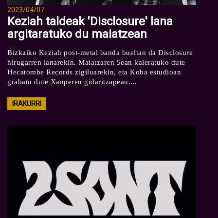
2023/04/07
Keziah taldeak 'Disclosure' lana
argitaratuko du maiatzean
Bizkaiko Keziah post-metal banda bueltan da Disclosure
hirugarren lanarekin. Maiatzaren 5ean kaleratuko dute
Hecatombe Records zigiluarekin, eta Koba estudioan
grabatu dute Xanperen gidaritzapean....
IRAKURRI