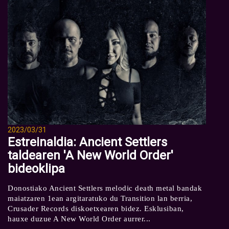
2023/03/31
Estreinaldia: Ancient Settlers
taldearen 'A New World Order'
bideoklipa
Donostiako Ancient Settlers melodic death metal bandak
maiatzaren 1ean argitaratuko du Transition lan berria,
Crusader Records diskoetxearen bidez. Esklusiban,
hauxe duzue A New World Order aurrer...