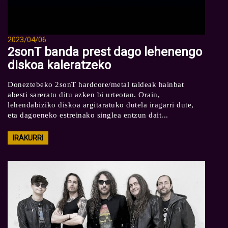
2023/04/06
2sonT banda prest dago lehenengo
diskoa kaleratzeko
Doneztebeko 2sonT hardcore/metal taldeak hainbat
abesti sareratu ditu azken bi urteotan. Orain,
lehendabiziko diskoa argitaratuko dutela iragarri dute,
eta dagoeneko estreinako singlea entzun dait...
IRAKURRI