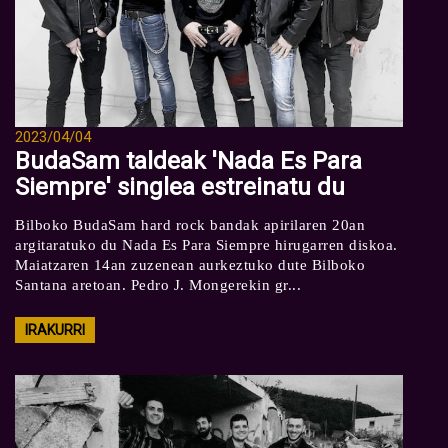
2023/04/04
BudaSam taldeak 'Nada Es Para
Siempre' singlea estreinatu du
Bilboko BudaSam hard rock bandak apirilaren 20an
argitaratuko du Nada Es Para Siempre hirugarren diskoa.
Maiatzaren 14an zuzenean aurkeztuko dute Bilboko
Santana aretoan. Pedro J. Mongerekin gr...
IRAKURRI