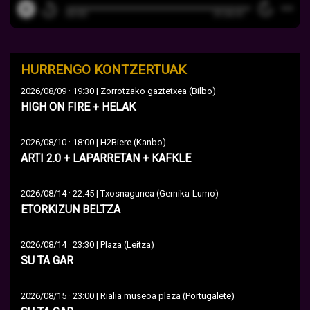
HURRENGO KONTZERTUAK
·
2026/08/09
19:30 | Zorrotzako gaztetxea (Bilbo)
HIGH ON FIRE + HELAK
·
2026/08/10
18:00 | H2Biere (Kanbo)
ARTI 2.0 + LAPARRETAN + KAFKLE
·
2026/08/14
22:45 | Txosnagunea (Gernika-Lumo)
ETORKIZUN BELTZA
·
2026/08/14
23:30 | Plaza (Leitza)
SU TA GAR
·
2026/08/15
23:00 | Rialia museoa plaza (Portugalete)