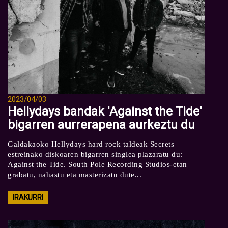
2023/04/03
Hellydays bandak 'Against the Tide'
bigarren aurrerapena aurkeztu du
Galdakaoko Hellydays hard rock taldeak Secrets
estreinako diskoaren bigarren singlea plazaratu du:
Against the Tide. South Pole Recording Studios-etan
grabatu, nahastu eta masterizatu dute...
IRAKURRI