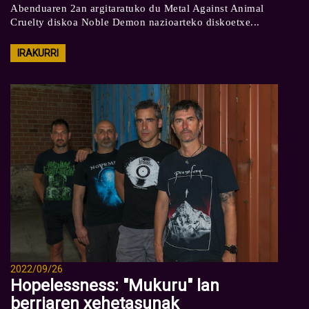
Abenduaren 2an argitaratuko du Metal Against Animal
Cruelty diskoa Noble Demon nazioarteko diskoetxe...
IRAKURRI
2022/09/26
Hopelessness: "Mukuru" lan
berriaren xehetasunak