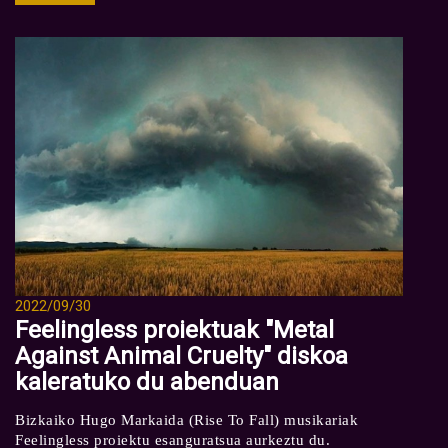
2022/09/30
Feelingless proiektuak "Metal
Against Animal Cruelty" diskoa
kaleratuko du abenduan
Bizkaiko Hugo Markaida (Rise To Fall) musikariak
Feelingless proiektu esanguratsua aurkeztu du.