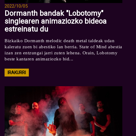
2022/10/05
Dormanth bandak "Lobotomy"
singlearen animaziozko bideoa
estreinatu du
Bizkaiko Dormanth melodic death metal taldeak udan
kaleratu zuen bi abestiko lan berria. State of Mind abestia
izan zen entzungai jarri zuten lehena. Orain, Lobotomy
beste kantaren animaziozko bid...
IRAKURRI