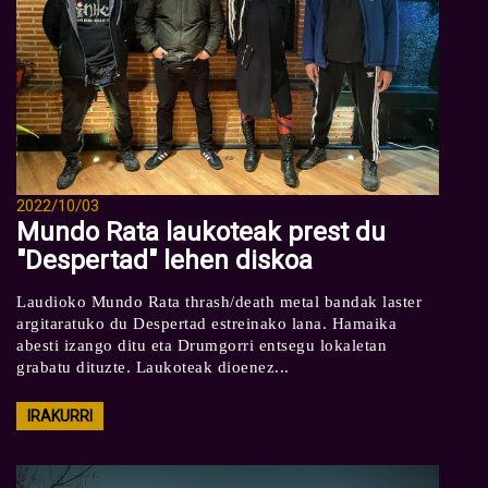
2022/10/03
Mundo Rata laukoteak prest du
"Despertad" lehen diskoa
Laudioko Mundo Rata thrash/death metal bandak laster
argitaratuko du Despertad estreinako lana. Hamaika
abesti izango ditu eta Drumgorri entsegu lokaletan
grabatu dituzte. Laukoteak dioenez...
IRAKURRI