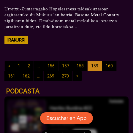
Urretxu-Zumarragako Hopelessness taldeak azaroan
argitaratuko du Mukuru lan berria, Basque Metal Country
zigiluaren bidez. Death/doom metal melodikoa jorratzen
jarraitzen dute, eta ildo horretakoa...
IRAKURRI
«
1
2
...
156
157
158
159
160
161
162
...
269
270
»
PODCASTA