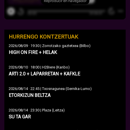
HURRENGO KONTZERTUAK
·
2026/08/09
19:30 | Zorrotzako gaztetxea (Bilbo)
HIGH ON FIRE + HELAK
·
2026/08/10
18:00 | H2Biere (Kanbo)
ARTI 2.0 + LAPARRETAN + KAFKLE
·
2026/08/14
22:45 | Txosnagunea (Gernika-Lumo)
ETORKIZUN BELTZA
·
2026/08/14
23:30 | Plaza (Leitza)
SU TA GAR