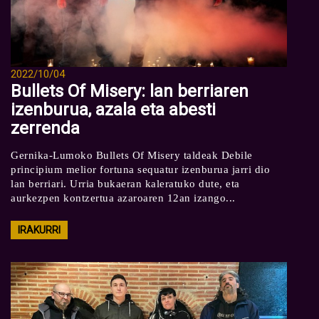
2022/10/04
Bullets Of Misery: lan berriaren
izenburua, azala eta abesti
zerrenda
Gernika-Lumoko Bullets Of Misery taldeak Debile
principium melior fortuna sequatur izenburua jarri dio
lan berriari. Urria bukaeran kaleratuko dute, eta
aurkezpen kontzertua azaroaren 12an izango...
IRAKURRI