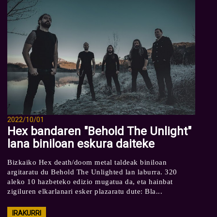
2022/10/01
Hex bandaren "Behold The Unlight"
lana biniloan eskura daiteke
Bizkaiko Hex death/doom metal taldeak biniloan
argitaratu du Behold The Unlighted lan laburra. 320
aleko 10 hazbeteko edizio mugatua da, eta hainbat
zigiluren elkarlanari esker plazaratu dute: Bla...
IRAKURRI