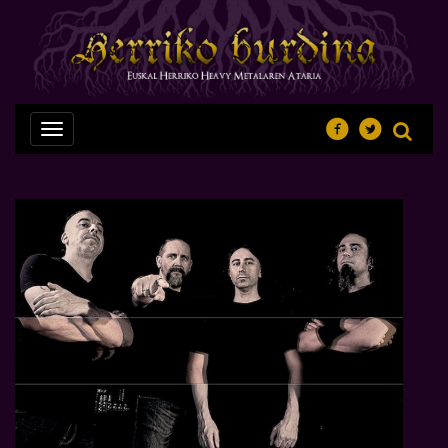
Nabegazioa
ireki