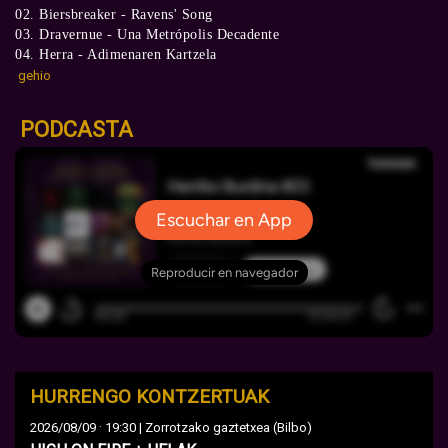
02. Biersbreaker - Ravens' Song
03. Dravernue - Una Metrópolis Decadente
04. Herra - Adimenaren Kartzela
gehio
PODCASTA
HURRENGO KONTZERTUAK
·
2026/08/09
19:30 | Zorrotzako gaztetxea (Bilbo)