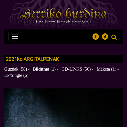
Nabegazioa
ireki
2021
ko
ARGITALPENAK
Guztiak (58)
-
Bilduma (1)
-
CD-LP-KS (50)
-
Maketa (1)
-
EP/Single (6)