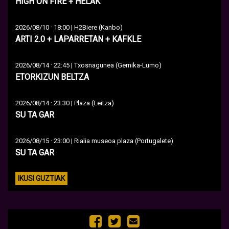
HIGH ON FIRE + HELAK
·
2026/08/10
18:00 | H2Biere (Kanbo)
ARTI 2.0 + LAPARRETAN + KAFKLE
·
2026/08/14
22:45 | Txosnagunea (Gernika-Lumo)
ETORKIZUN BELTZA
·
2026/08/14
23:30 | Plaza (Leitza)
SU TA GAR
·
2026/08/15
23:00 | Rialia museoa plaza (Portugalete)
SU TA GAR
IKUSI GUZTIAK