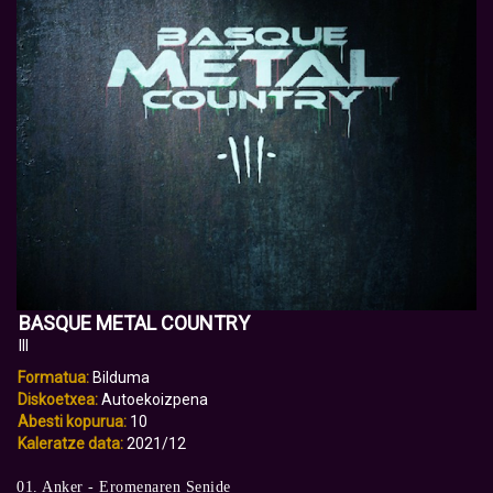
BASQUE METAL COUNTRY
III
Formatua:
Bilduma
Diskoetxea:
Autoekoizpena
Abesti kopurua:
10
Kaleratze data:
2021/12
01. Anker - Eromenaren Senide