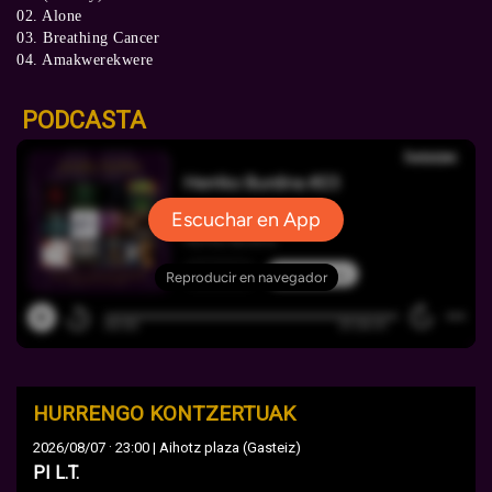
02. Alone
03. Breathing Cancer
04. Amakwerekwere
PODCASTA
HURRENGO KONTZERTUAK
·
2026/08/07
23:00 | Aihotz plaza (Gasteiz)
PI L.T.