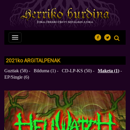
Nabegazioa
ireki
2021
ko
ARGITALPENAK
Guztiak (58)
-
Bilduma (1)
-
CD-LP-KS (50)
-
Maketa (1)
-
EP/Single (6)