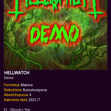
HELLWATCH
Demo
Formatua:
Maketa
Diskoetxea:
Autoekoizpena
Abesti kopurua:
4
Kaleratze data:
2021/7
01. (Bloody) War