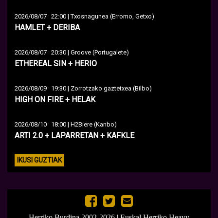
·
2026/08/07
22:00 | Txosnagunea (Erromo, Getxo)
HAMLET + DERIBA
·
2026/08/07
20:30 | Groove (Portugalete)
ETHEREAL SIN + HERIO
·
2026/08/09
19:30 | Zorrotzako gaztetxea (Bilbo)
HIGH ON FIRE + HELAK
·
2026/08/10
18:00 | H2Biere (Kanbo)
ARTI 2.0 + LAPARRETAN + KAFKLE
IKUSI GUZTIAK
Herriko Burdina 2002-2026 | Euskal Herriko Heavy