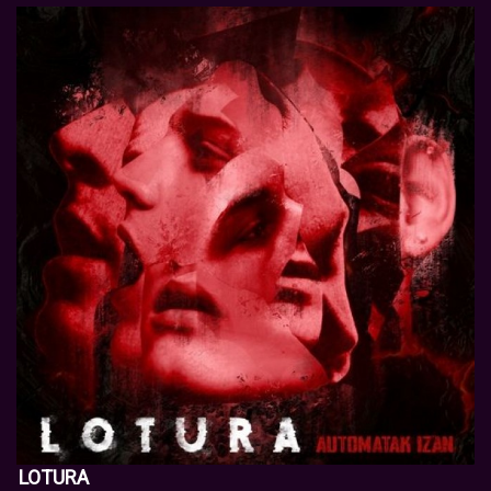
LOTURA