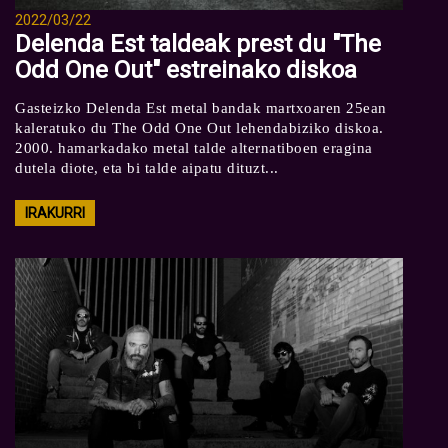
2022/03/22
Delenda Est taldeak prest du "The
Odd One Out" estreinako diskoa
Gasteizko Delenda Est metal bandak martxoaren 25ean
kaleratuko du The Odd One Out lehendabiziko diskoa.
2000. hamarkadako metal talde alternatiboen eragina
dutela diote, eta bi talde aipatu dituzt...
IRAKURRI