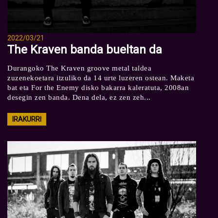
2022/03/21
The Kraven banda bueltan da
Durangoko The Kraven groove metal taldea
zuzenekoetara itzuliko da 14 urte luzeren ostean. Maketa
bat eta For the Enemy disko bakarra kaleratuta, 2008an
desegin zen banda. Dena dela, ez zen zeh...
IRAKURRI