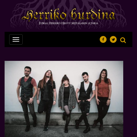
Nabegazioa
ireki