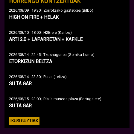
HURRENGO KONTZERTUAK
·
2026/08/09
19:30 | Zorrotzako gaztetxea (Bilbo)
HIGH ON FIRE + HELAK
·
2026/08/10
18:00 | H2Biere (Kanbo)
ARTI 2.0 + LAPARRETAN + KAFKLE
·
2026/08/14
22:45 | Txosnagunea (Gernika-Lumo)
ETORKIZUN BELTZA
·
2026/08/14
23:30 | Plaza (Leitza)
SU TA GAR
·
2026/08/15
23:00 | Rialia museoa plaza (Portugalete)
SU TA GAR
IKUSI GUZTIAK