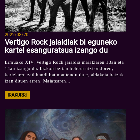
2022/03/20
Vertigo Rock jaialdiak bi eguneko
kartel esanguratsua izango du
Ermuako XIV. Vertigo Rock jaialdia maiatzaren 13an eta
14an izango da. Iazkoa bertan behera utzi ondoren,
kartelaren zati handi bat mantendu dute, aldaketa batzuk
izan dituen arren. Maiatzaren...
IRAKURRI