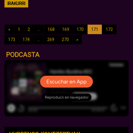
IRAKURRI
«
1
2
...
168
169
170
171
172
173
174
...
269
270
»
PODCASTA