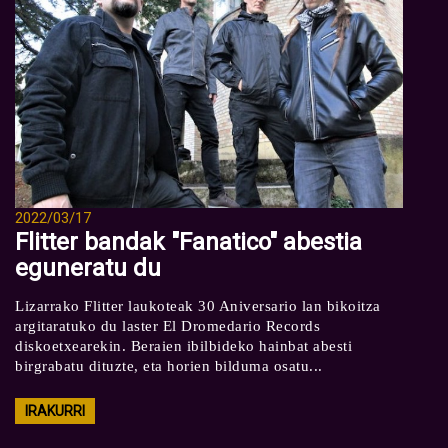
2022/03/17
Flitter bandak "Fanatico" abestia
eguneratu du
Lizarrako Flitter laukoteak 30 Aniversario lan bikoitza
argitaratuko du laster El Dromedario Records
diskoetxearekin. Beraien ibilbideko hainbat abesti
birgrabatu dituzte, eta horien bilduma osatu...
IRAKURRI