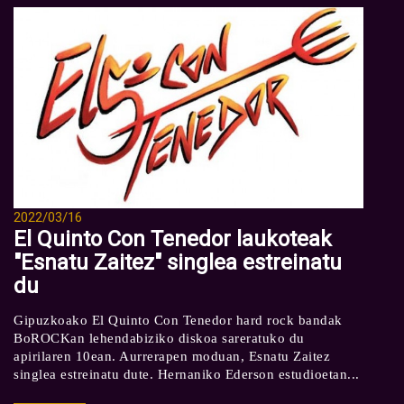
2022/03/16
El Quinto Con Tenedor laukoteak
"Esnatu Zaitez" singlea estreinatu
du
Gipuzkoako El Quinto Con Tenedor hard rock bandak
BoROCKan lehendabiziko diskoa sareratuko du
apirilaren 10ean. Aurrerapen moduan, Esnatu Zaitez
singlea estreinatu dute. Hernaniko Ederson estudioetan...