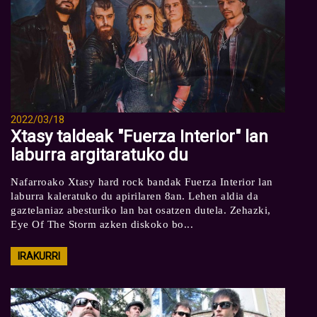
2022/03/18
Xtasy taldeak "Fuerza Interior" lan
laburra argitaratuko du
Nafarroako Xtasy hard rock bandak Fuerza Interior lan
laburra kaleratuko du apirilaren 8an. Lehen aldia da
gaztelaniaz abesturiko lan bat osatzen dutela. Zehazki,
Eye Of The Storm azken diskoko bo...
IRAKURRI