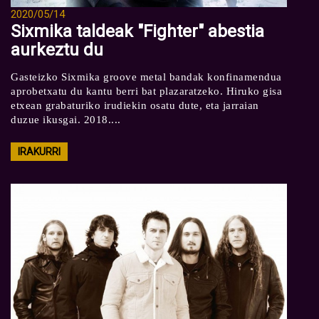
2020/05/14
Sixmika taldeak "Fighter" abestia
aurkeztu du
Gasteizko Sixmika groove metal bandak konfinamendua
aprobetxatu du kantu berri bat plazaratzeko. Hiruko gisa
etxean grabaturiko irudiekin osatu dute, eta jarraian
duzue ikusgai. 2018....
IRAKURRI