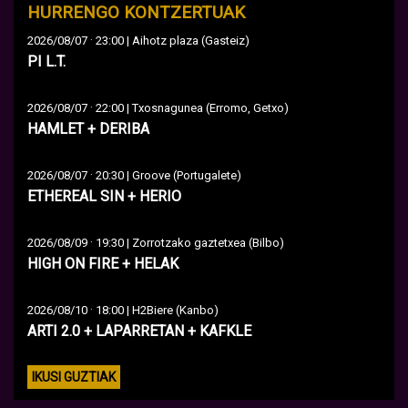
HURRENGO KONTZERTUAK
·
2026/08/07
23:00 | Aihotz plaza (Gasteiz)
PI L.T.
·
2026/08/07
22:00 | Txosnagunea (Erromo, Getxo)
HAMLET + DERIBA
·
2026/08/07
20:30 | Groove (Portugalete)
ETHEREAL SIN + HERIO
·
2026/08/09
19:30 | Zorrotzako gaztetxea (Bilbo)
HIGH ON FIRE + HELAK
·
2026/08/10
18:00 | H2Biere (Kanbo)
ARTI 2.0 + LAPARRETAN + KAFKLE
IKUSI GUZTIAK