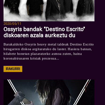
2020/05/11
Ossyris bandak "Destino Escrito"
diskoaren azala aurkeztu du
Barakaldoko Ossyris heavy metal taldeak Destino Escrito
hirugarren diskoa argitaratuko du laster. Hasiera batean,
hilabete honetan plazaratzeko asmoa zuten, baina
koronabirusaren krisiak prozesua...
IRAKURRI