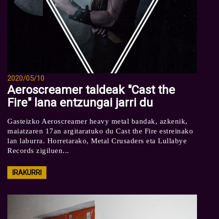
2020/05/10
Aeroscreamer taldeak "Cast the
Fire" lana entzungai jarri du
Gasteizko Aeroscreamer heavy metal bandak, azkenik,
maiatzaren 17an argitaratuko du Cast the Fire estreinako
lan laburra. Horretarako, Metal Crusaders eta Lullabye
Records zigiluen...
IRAKURRI