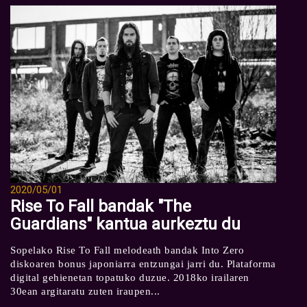
2020/05/01
Rise To Fall bandak "The
Guardians" kantua aurkeztu du
Sopelako Rise To Fall melodeath bandak Into Zero
diskoaren bonus japoniarra entzungai jarri du. Plataforma
digital gehienetan topatuko duzue. 2018ko irailaren
30ean argitaratu zuten iraupen...