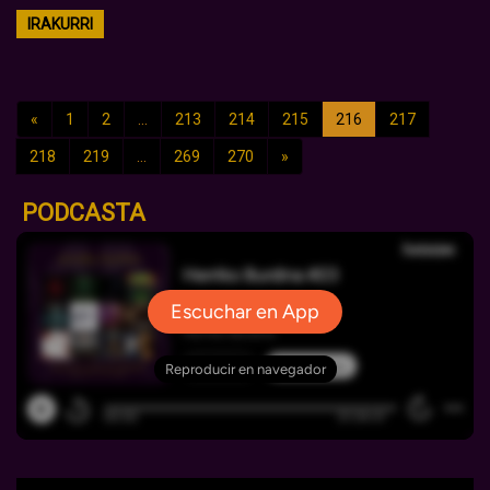
IRAKURRI
«
1
2
...
213
214
215
216
217
218
219
...
269
270
»
PODCASTA