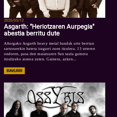
2020/05/12
Asgarth: "Heriotzaren Aurpegia"
abestia berritu dute
Añorgako Asgarth heavy metal bandak urte berrian
sartzearekin batera iragarri zuen itzulera. 13 urteren
ondoren, pasa den maiatzaren 9an taula gainera
itzultzeko asmoa zuten. Gainera, azken...
IRAKURRI