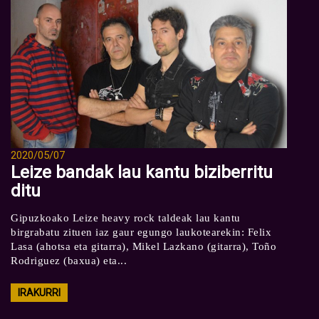
2020/05/07
Leize bandak lau kantu biziberritu
ditu
Gipuzkoako Leize heavy rock taldeak lau kantu
birgrabatu zituen iaz gaur egungo laukotearekin: Felix
Lasa (ahotsa eta gitarra), Mikel Lazkano (gitarra), Toño
Rodriguez (baxua) eta...
IRAKURRI