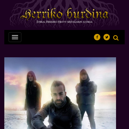
Nabegazioa
ireki