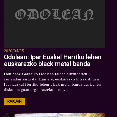
2020/04/05
Odolean: Ipar Euskal Herriko lehen
euskarazko black metal banda
Donibane Garaziko Odolean taldea aitzindarien
zerrendan sartu da. Izan ere, euskarazko hitzak dituen
Ipar Euskal Herriko lehen black metal banda da. Lehen
diskoa neguan argitaratzeko asm...
IRAKURRI