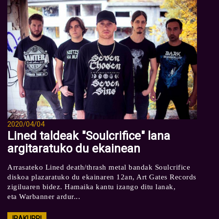
2020/04/04
Lined taldeak "Soulcrifice" lana
argitaratuko du ekainean
Arrasateko Lined death/thrash metal bandak Soulcrifice
diskoa plazaratuko du ekainaren 12an, Art Gates Records
zigiluaren bidez. Hamaika kantu izango ditu lanak,
eta Warbanner ardur...
IRAKURRI