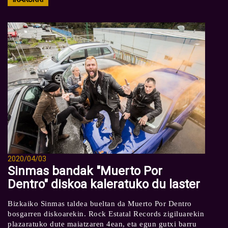
2020/04/03
Sinmas bandak "Muerto Por
Dentro" diskoa kaleratuko du laster
Bizkaiko Sinmas taldea bueltan da Muerto Por Dentro
bosgarren diskoarekin. Rock Estatal Records zigiluarekin
plazaratuko dute maiatzaren 4ean, eta egun gutxi barru