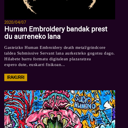
2020/04/07
Human Embroidery bandak prest
du aurreneko lana
Gasteizko Human Embroidery death metal/grindcore
taldea Submissive Servant lana aurkezteko gogotsu dago.
Hilabete barru formatu digitalean plazaratzea
espero dute, euskarri fisikoan...
IRAKURRI