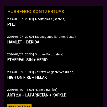
HURRENGO KONTZERTUAK
·
2026/08/07
23:00 | Aihotz plaza (Gasteiz)
PI L.T.
·
2026/08/07
22:00 | Txosnagunea (Erromo, Getxo)
HAMLET + DERIBA
·
2026/08/07
20:30 | Groove (Portugalete)
ETHEREAL SIN + HERIO
·
2026/08/09
19:30 | Zorrotzako gaztetxea (Bilbo)
HIGH ON FIRE + HELAK
·
2026/08/10
18:00 | H2Biere (Kanbo)
ARTI 2.0 + LAPARRETAN + KAFKLE