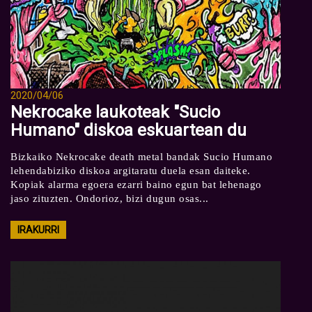
2020/04/06
Nekrocake laukoteak "Sucio
Humano" diskoa eskuartean du
Bizkaiko Nekrocake death metal bandak Sucio Humano
lehendabiziko diskoa argitaratu duela esan daiteke.
Kopiak alarma egoera ezarri baino egun bat lehenago
jaso zituzten. Ondorioz, bizi dugun osas...
IRAKURRI