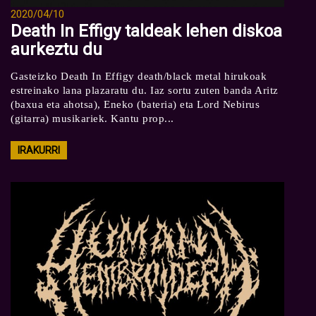
2020/04/10
Death In Effigy taldeak lehen diskoa
aurkeztu du
Gasteizko Death In Effigy death/black metal hirukoak
estreinako lana plazaratu du. Iaz sortu zuten banda Aritz
(baxua eta ahotsa), Eneko (bateria) eta Lord Nebirus
(gitarra) musikariek. Kantu prop...
IRAKURRI