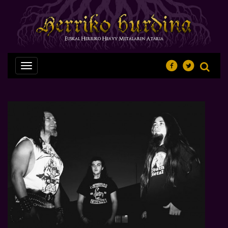
Nabegazioa
ireki