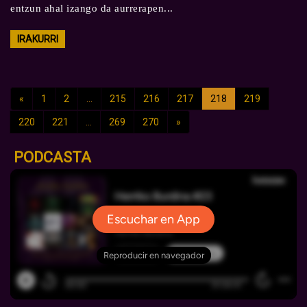
entzun ahal izango da aurrerapen...
IRAKURRI
«
1
2
...
215
216
217
218
219
220
221
...
269
270
»
PODCASTA