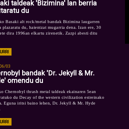
aki taldeak 'Bizimina' lan berria
itaratu du
ko Basaki alt rock/metal bandak Bizimina laugarren
a plazaratu du, haientzat mugarria dena. Izan ere, 30
ete dira 1996an elkartu zirenetik. Zazpi abesti ditu
.
KURRI
06/03
rnobyl bandak 'Dr. Jekyll & Mr.
e' omendu du
ko Chernobyl thrash metal taldeak ekainaren 5ean
aratuko du Decay of the western civilization estreinako
a. Eguna iritsi baino lehen, Dr. Jekyll & Mr. Hyde
.
KURRI