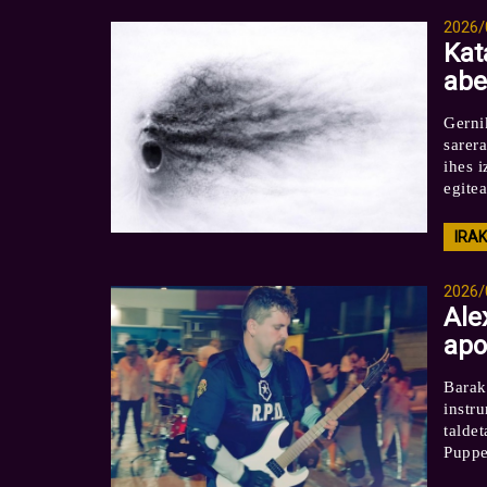
2026/
Kat
abe
Gerni
sarera
ihes 
egitea
IRA
2026/
Ale
apo
Barak
instru
talde
Puppe