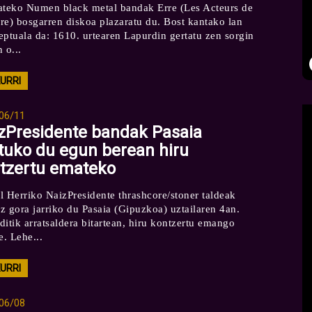
ateko Numen black metal bandak Erre (Les Acteurs de
re) bosgarren diskoa plazaratu du. Bost kantako lan
eptuala da: 1610. urtearen Lapurdin gertatu zen sorgin
 o...
KURRI
06/11
zPresidente bandak Pasaia
tuko du egun berean hiru
tzertu emateko
l Herriko NaizPresidente thrashcore/stoner taldeak
z gora jarriko du Pasaia (Gipuzkoa) uztailaren 4an.
ditik arratsaldera bitartean, hiru kontzertu emango
e. Lehe...
KURRI
06/08