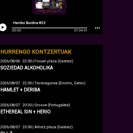
HURRENGO KONTZERTUAK
·
2026/08/06
22:00 | Foruen plaza (Gasteiz)
SOZIEDAD ALKOHOLIKA
·
2026/08/07
22:00 | Txosnagunea (Erromo, Getxo)
HAMLET + DERIBA
·
2026/08/07
20:30 | Groove (Portugalete)
ETHEREAL SIN + HERIO
·
2026/08/07
23:00 | Aihotz plaza (Gasteiz)