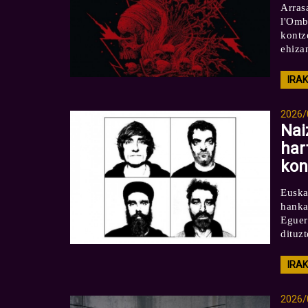
Arras
l'Omb
kontz
ehizan
IRA
2026/
Nai
har
kon
Euska
hanka
Eguer
dituzt
IRA
2026/