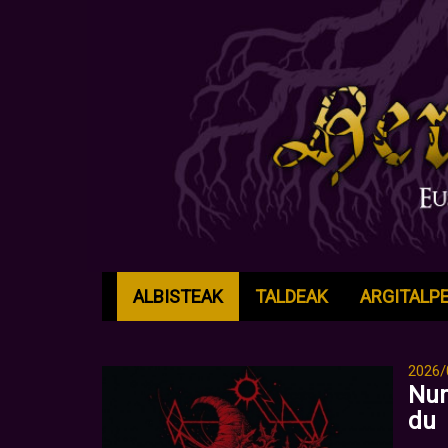
ALBISTEAK
TALDEAK
ARGITALP
2026/
Num
du