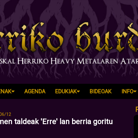
ENAK
AGENDA
EDUKIAK
BIDEOAK
INFO
06/12
en taldeak 'Erre' lan berria goritu