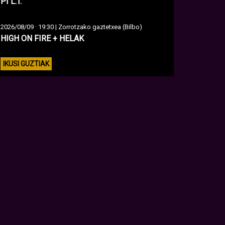
PI L.T.
·
2026/08/09
19:30 | Zorrotzako gaztetxea (Bilbo)
HIGH ON FIRE + HELAK
IKUSI GUZTIAK