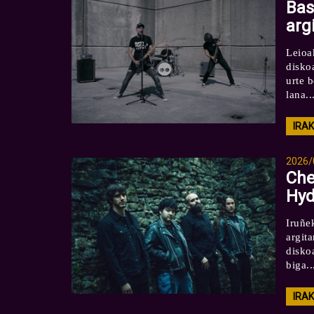
Bas
arg
Leioa
disko
urte b
lana..
IRA
2026/
Che
Hyd
Iruñe
argit
disko
biga..
IRA