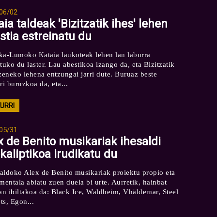
06/02
aia taldeak 'Bizitzatik ihes' lehen
stia estreinatu du
ka-Lumoko Kataia laukoteak lehen lan laburra
tuko du laster. Lau abestikoa izango da, eta Bizitzatik
izeneko lehena entzungai jarri dute. Buruaz beste
ri buruzkoa da, eta...
KURRI
05/31
x de Benito musikariak ihesaldi
kaliptikoa irudikatu du
aldoko Alex de Benito musikariak proiektu propio eta
mentala abiatu zuen duela bi urte. Aurretik, hainbat
tan ibiltakoa da: Black Ice, Waldheim, Vhäldemar, Steel
ts, Egon...