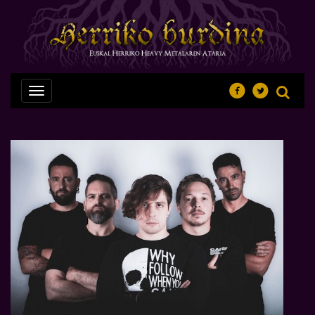
Nabegazioa
ireki