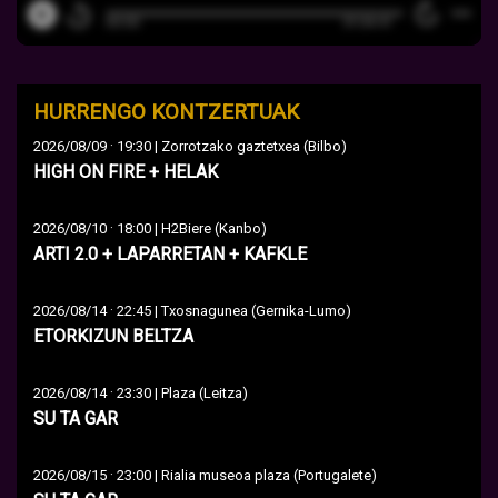
HURRENGO KONTZERTUAK
·
2026/08/09
19:30 | Zorrotzako gaztetxea (Bilbo)
HIGH ON FIRE + HELAK
·
2026/08/10
18:00 | H2Biere (Kanbo)
ARTI 2.0 + LAPARRETAN + KAFKLE
·
2026/08/14
22:45 | Txosnagunea (Gernika-Lumo)
ETORKIZUN BELTZA
·
2026/08/14
23:30 | Plaza (Leitza)
SU TA GAR
·
2026/08/15
23:00 | Rialia museoa plaza (Portugalete)