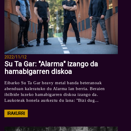
2022/11/12
Su Ta Gar: "Alarma" izango da
hamabigarren diskoa
Eibarko Su Ta Gar heavy metal banda beteranoak
abenduan kaleratuko du Alarma lan berria. Beraien
ibilbide luzeko hamabigarren diskoa izango da.
Laukoteak honela aurkeztu du lana: "Bizi dug...
IRAKURRI