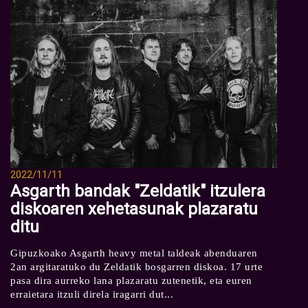
2022/11/11
Asgarth bandak "Zeldatik" itzulera
diskoaren xehetasunak plazaratu
ditu
Gipuzkoako Asgarth heavy metal taldeak abenduaren
2an argitaratuko du Zeldatik bosgarren diskoa. 17 urte
pasa dira aurreko lana plazaratu zutenetik, eta euren
erraietara itzuli direla iragarri dut...