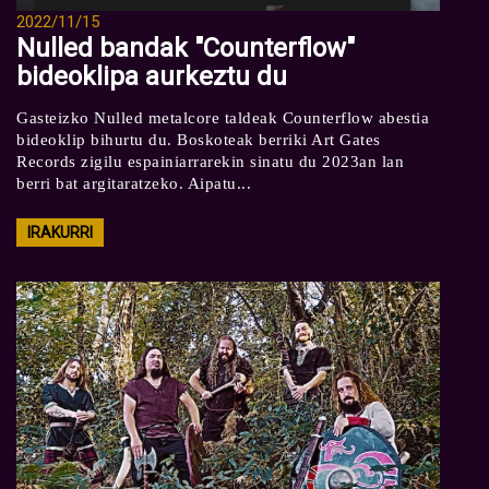
2022/11/15
Nulled bandak "Counterflow"
bideoklipa aurkeztu du
Gasteizko Nulled metalcore taldeak Counterflow abestia
bideoklip bihurtu du. Boskoteak berriki Art Gates
Records zigilu espainiarrarekin sinatu du 2023an lan
berri bat argitaratzeko. Aipatu...
IRAKURRI